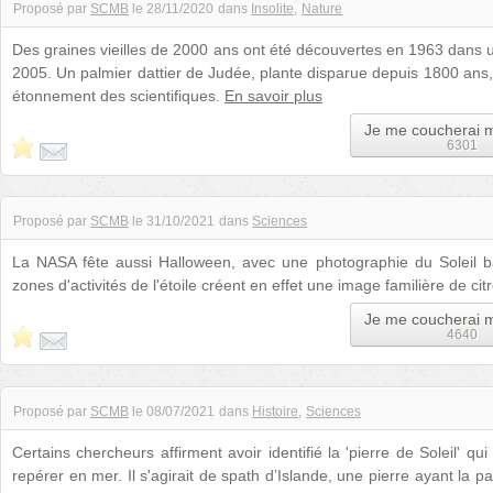
Proposé par
SCMB
le
28/11/2020
dans
Insolite
Nature
Des graines vieilles de 2000 ans ont été découvertes en 1963 dans un
2005. Un palmier dattier de Judée, plante disparue depuis 1800 ans, 
étonnement des scientifiques.
En savoir plus
Je me coucherai 
6301
Proposé par
SCMB
le
31/10/2021
dans
Sciences
La NASA fête aussi Halloween, avec une photographie du Soleil bap
zones d'activités de l'étoile créent en effet une image familière de ci
Je me coucherai 
4640
Proposé par
SCMB
le
08/07/2021
dans
Histoire
Sciences
Certains chercheurs affirment avoir identifié la 'pierre de Soleil' qu
repérer en mer. Il s'agirait de spath d’Islande, une pierre ayant la par