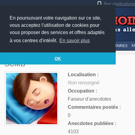
Nos application
En poursuivant votre navigation sur ce site,
vous acceptez l'utilisation de cookies pour
vous proposer des services et offres adaptés
à vos centres d'intérêt.
En savoir plus
LE TOP
AU HASARD
SOUMETTRE
SUIVI DES COMMENTAIRES
F
OK
SCMB
Localisation :
Non renseigné
Occupation :
Faiseur d'anecdotes
Commentaires postés :
0
Anecdotes publiées :
4103