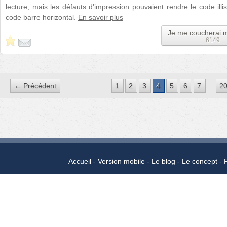
lecture, mais les défauts d'impression pouvaient rendre le code illis
code barre horizontal.
En savoir plus
Je me coucherai 
6149
← Précédent
1
2
3
4
5
6
7
…
2
Accueil
Version mobile
Le blog
Le concept