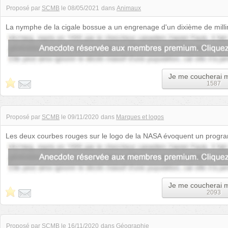
Proposé par
SCMB
le
08/05/2021
dans
Animaux
La nymphe de la cigale bossue a un engrenage d'un dixième de milli
synchronisation des pattes postéri...
Je me coucherai 
1587
Proposé par
SCMB
le
09/11/2020
dans
Marques et logos
Les deux courbes rouges sur le logo de la NASA évoquent un prog
50. Il s'agissait d'un modè...
Je me coucherai 
2093
Proposé par
SCMB
le
16/11/2020
dans
Géographie