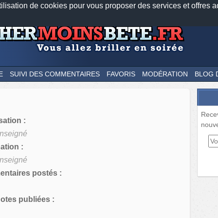
tilisation de cookies pour vous proposer des services et offres a
Nos applications mobiles
Newsletter
Facebook
Twitter
Fee
E
SUIVI DES COMMENTAIRES
FAVORIS
MODÉRATION
BLOG 
Rece
sation :
nouve
nseigné
tion :
nseigné
ntaires postés :
tes publiées :