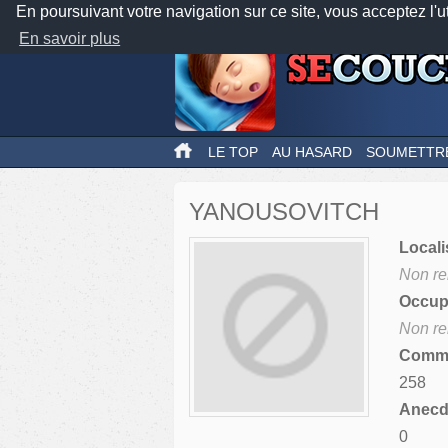
En poursuivant votre navigation sur ce site, vous acceptez l'u
En savoir plus
LE TOP
AU HASARD
SOUMETTR
YANOUSOVITCH
Locali
Non re
Occupa
Non re
Comme
258
Anecdo
0