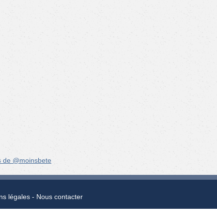
s de @moinsbete
ns légales
Nous contacter