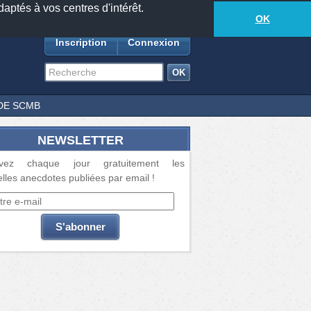
daptés à vos centres d'intérêt.
18873
anecdotes
-
623
lecteurs connectés
ds
OK
Inscription
Connexion
DE SCMB
NEWSLETTER
vez chaque jour gratuitement les
lles anecdotes publiées par email !