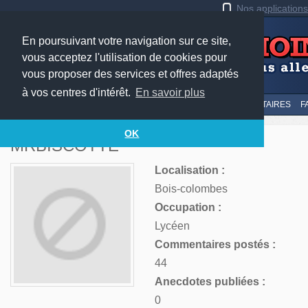
Nos application
En poursuivant votre navigation sur ce site,
vous acceptez l'utilisation de cookies pour
vous proposer des services et offres adaptés
à vos centres d'intérêt.
En savoir plus
LE TOP
AU HASARD
SOUMETTRE
SUIVI DES COMMENTAIRES
F
OK
MRBISCOTTE
Localisation :
Bois-colombes
Occupation :
Lycéen
Commentaires postés :
44
Anecdotes publiées :
0