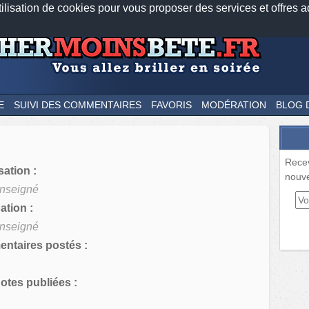
tilisation de cookies pour vous proposer des services et offres a
Nos applications mobiles
Newsletter
Facebook
Twitter
Fee
E
SUIVI DES COMMENTAIRES
FAVORIS
MODÉRATION
BLOG 
Rece
sation :
nouve
nseigné
tion :
nseigné
ntaires postés :
tes publiées :