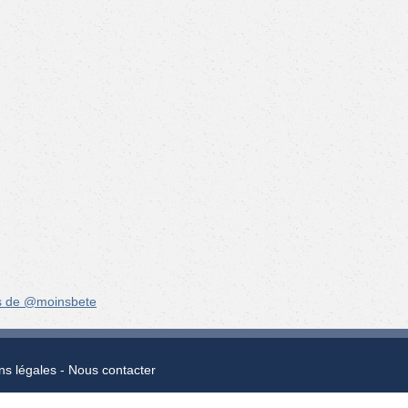
s de @moinsbete
ns légales
Nous contacter