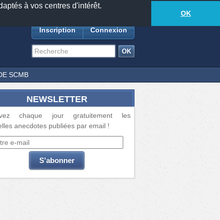
daptés à vos centres d'intérêt.
18889
anecdotes
-
517
lecteurs connectés
ds
OK
Inscription
Connexion
DE SCMB
NEWSLETTER
vez chaque jour gratuitement les
lles anecdotes publiées par email !