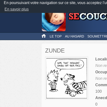
En poursuivant votre navigation sur ce site, vous acceptez l'u
En savoir plus
LE TOP
AU HASARD
SOUMETTR
ZUNDE
Locali
Non re
Occupa
Non re
Comme
100
Anecdo
0