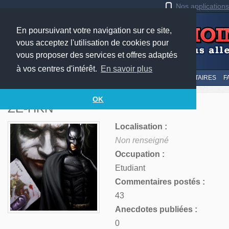
Nos application
En poursuivant votre navigation sur ce site,
vous acceptez l'utilisation de cookies pour
vous proposer des services et offres adaptés
à vos centres d'intérêt.
En savoir plus
LE TOP
AU HASARD
SOUMETTRE
SUIVI DES COMMENTAIRES
F
OK
ZE-HKN
Localisation :
Non renseigné
Occupation :
Etudiant
Commentaires postés :
43
Anecdotes publiées :
0