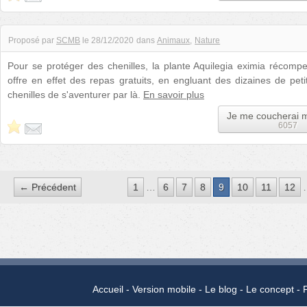
Proposé par
SCMB
le
28/12/2020
dans
Animaux
Nature
Pour se protéger des chenilles, la plante Aquilegia eximia récompe
offre en effet des repas gratuits, en engluant des dizaines de peti
chenilles de s'aventurer par là.
En savoir plus
Je me coucherai 
6057
← Précédent
1
…
6
7
8
9
10
11
12
Accueil
Version mobile
Le blog
Le concept