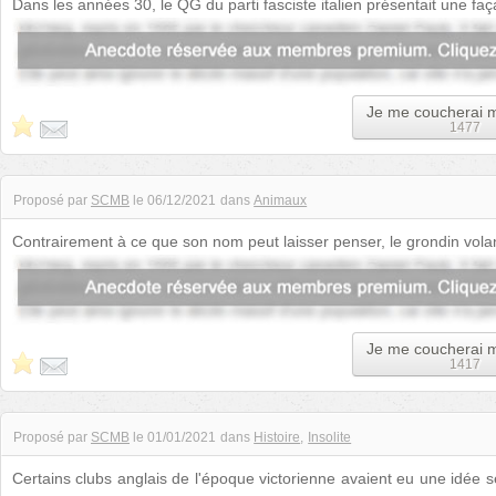
Dans les années 30, le QG du parti fasciste italien présentait une faça
portrait de Mu...
Je me coucherai 
1477
Proposé par
SCMB
le
06/12/2021
dans
Animaux
Contrairement à ce que son nom peut laisser penser, le grondin volan
car il vit sous l'eau....
Je me coucherai 
1417
Proposé par
SCMB
le
01/01/2021
dans
Histoire
Insolite
Certains clubs anglais de l'époque victorienne avaient eu une idée s