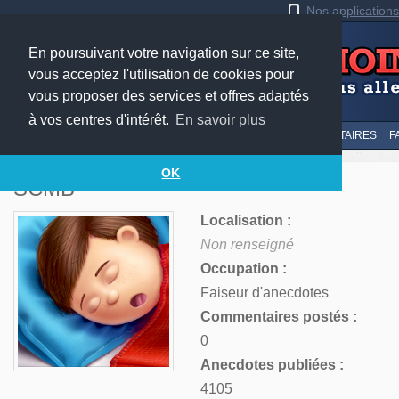
Nos application
En poursuivant votre navigation sur ce site,
vous acceptez l'utilisation de cookies pour
vous proposer des services et offres adaptés
à vos centres d'intérêt.
En savoir plus
LE TOP
AU HASARD
SOUMETTRE
SUIVI DES COMMENTAIRES
F
OK
SCMB
Localisation :
Non renseigné
Occupation :
Faiseur d'anecdotes
Commentaires postés :
0
Anecdotes publiées :
4105