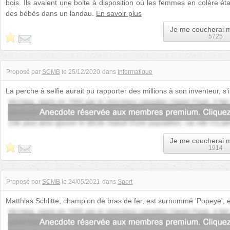
bois. Ils avaient une boite à disposition où les femmes en colère 
des bébés dans un landau.
En savoir plus
Je me coucherai 
5725
Proposé par
SCMB
le
25/12/2020
dans
Informatique
La perche à selfie aurait pu rapporter des millions à son inventeur, s'i
brevet déposé...
Je me coucherai 
1914
Proposé par
SCMB
le
24/05/2021
dans
Sport
Matthias Schlitte, champion de bras de fer, est surnommé 'Popeye', en
droit. Elle est du...