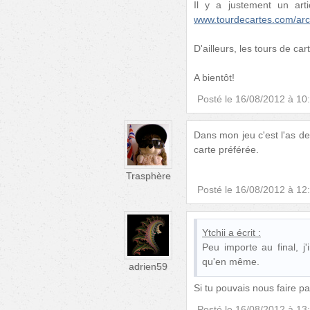
Il y a justement un arti
www.tourdecartes.com/arc
D'ailleurs, les tours de car
A bientôt!
Posté le
16/08/2012 à 10
Dans mon jeu c'est l'as de 
carte préférée.
Trasphère
Posté le
16/08/2012 à 12
Ytchii
a écrit :
Peu importe au final, j'
qu'en même.
adrien59
Si tu pouvais nous faire pa
Posté le
16/08/2012 à 13