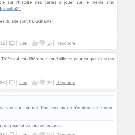
cle sur l'histoire des cartes à jouer sur le même site:
hives/5524
tes du site sont hallucinants!
:32
website
Lien
(
1
)
Répondre
Trèfle qui est différent, c'est d'ailleurs pour ça que c'est ma
:36
website
Lien
(
2
)
Répondre
irai voir sur internet. Pas besoins de s'embrouiller. merci
rt du résultat de tes recherches...
:38
android
Lien
(
1
)
Répondre