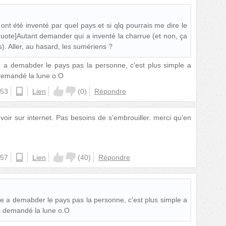
 ont été inventé par quel pays et si qlq pourrais me dire le
quote]Autant demander qui a inventé la charrue (et non, ça
s). Aller, au hasard, les sumériens ?
 a demabder le pays pas la personne, c'est plus simple a
a demandé la lune o.O
:53
android
Lien
(
0
)
Répondre
i voir sur internet. Pas besoins de s'embrouiller. merci qu'en
:57
android
Lien
(
40
)
Répondre
e a demabder le pays pas la personne, c'est plus simple a
t'a demandé la lune o.O