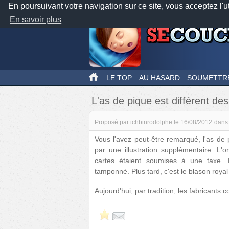
En poursuivant votre navigation sur ce site, vous acceptez l'u
En savoir plus
LE TOP
AU HASARD
SOUMETTR
L'as de pique est différent de
Proposé par
ichbinrodolphe
le
16/08/2012
dans
Vous l'avez peut-être remarqué, l'as de 
par une illustration supplémentaire. L'o
cartes étaient soumises à une taxe. 
tamponné. Plus tard, c'est le blason royal 
Aujourd'hui, par tradition, les fabricants c