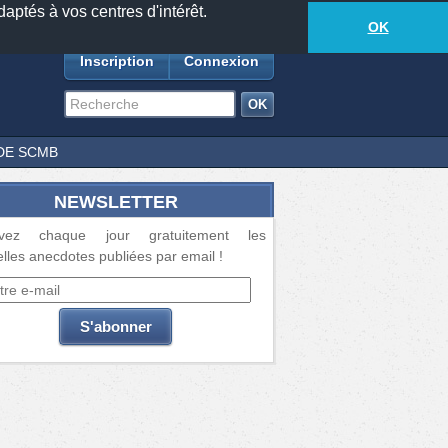
daptés à vos centres d'intérêt.
18877
anecdotes
-
372
lecteurs connectés
ds
OK
Inscription
Connexion
DE SCMB
NEWSLETTER
vez chaque jour gratuitement les
lles anecdotes publiées par email !