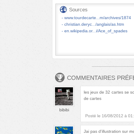
Sources
www.tourdecarte...m/archives/1874
christian.deryc.../anglais/as.htm
en.wikipedia.or...i/Ace_of_spades
COMMENTAIRES PRÉ
les jeux de 32 cartes se s
de cartes
bibibi
Posté le
16/08/2012 à 01
Jai pas d'illustration sur