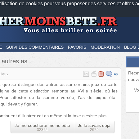
tilisation de cookies pour vous proposer des services et offres a
Nos applications mobiles
Newsletter
Facebook
Twitter
Fee
E
SUIVI DES COMMENTAIRES
FAVORIS
MODÉRATION
BLOG 
s autres as
Rece
Jeux
46
nouve
pique se distingue des autres as sur certains jeux de carte
rigine de cette distinction remonte au XVIIe siècle, où les
Pour attester de la somme versée, l'as de pique était
qui devait y figurer.
ontinuent d'illustrer cet as même si la taxe n'existe plus.
Je me coucherai moins bête
Je le savais déjà
32324
2629