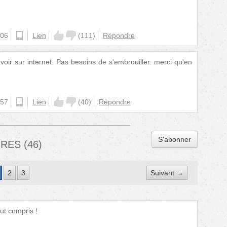
:06
android
Lien
(
111
)
Répondre
i voir sur internet. Pas besoins de s'embrouiller. merci qu'en
:57
android
Lien
(
40
)
Répondre
S'abonner
IRES
(
46
)
2
3
Suivant →
out compris !