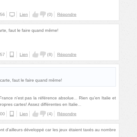
:56
iphone
Lien
(
0
)
Répondre
rte, faut le faire quand même!
:57
android
Lien
(
8
)
Répondre
carte, faut le faire quand même!
France n'est pas la référence absolue... Rien qu'en Italie et
ropres cartes! Assez différentes en Italie...
:00
android
Lien
(
4
)
Répondre
ont d'ailleurs développé car les jeux étaient taxés au nombre