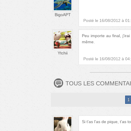
BigoAPT
Posté le
16/08/2012 à 01
Peu importe au final, j'ira
même.
Ytchii
Posté le
16/08/2012 à 04
TOUS LES COMMENTA
1
Si t'as l'as de pique, t'as t