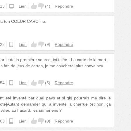
:13
iphone
Lien
(
4
)
Répondre
UE ton COEUR CAROline.
:28
android
Lien
(
9
)
Répondre
artie de la première source, intitulée - La carte de la mort -
rès fan de jeux de cartes, je me coucherai plus convaincu.
:54
android
Lien
(
5
)
Répondre
ont été inventé par quel pays et si qlq pourrais me dire le
uote]Autant demander qui a inventé la charrue (et non, ça
. Aller, au hasard, les sumériens ?
:03
android
Lien
(
0
)
Répondre