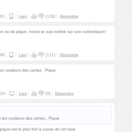
:01
android
Lien
(
128
)
Répondre
 mon as de pique, mince je suis tombé sur une contrefaçon!
:06
android
Lien
(
111
)
Répondre
les couleurs des cartes , Pique
:10
iphone
Lien
(
0
)
Répondre
s les couleurs des cartes , Pique
 pique est le plus fort à cause de cet taxe