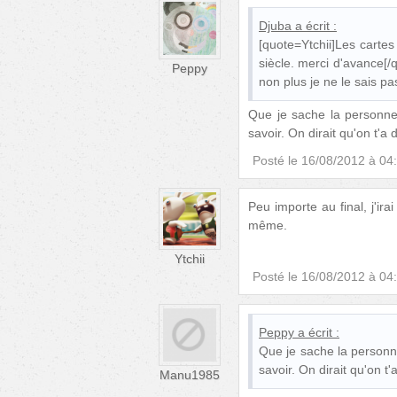
Djuba
a écrit :
[quote=Ytchii]Les cartes
siècle. merci d'avance[/
Peppy
non plus je ne le sais pa
Que je sache la personne
savoir. On dirait qu'on t'
Posté le
16/08/2012 à 04
Peu importe au final, j'ira
même.
Ytchii
Posté le
16/08/2012 à 04
Peppy
a écrit :
Que je sache la personn
savoir. On dirait qu'on 
Manu1985