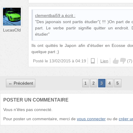
clementbai59
a écrit :
"Des japonais sont partis étudier"( !!! )On part d
part. Le verbe partir signifie quitter un endroit.
LucasCfd
étudier"
Ils ont quittés le Japon afin d'étudier en Ecosse don
quelque part ;)
Posté le
13/02/2015 à 04:19
ios
Lien
(
7
)
← Précédent
1
2
3
4
5
POSTER UN COMMENTAIRE
Vous n'êtes pas connecté.
Pour poster un commentaire, merci de
vous connecter
ou de
créer 