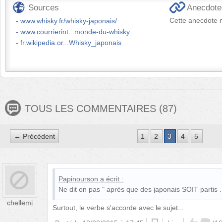
Sources
Anecdotes
Cette anecdote n
www.whisky.fr/whisky-japonais/
www.courrierint...monde-du-whisky
fr.wikipedia.or...Whisky_japonais
TOUS LES COMMENTAIRES
(
87
)
← Précédent
1
2
3
4
5
Papinourson
a écrit :
Ne dit on pas " après que des japonais SOIT partis .
chellemi
Surtout, le verbe s'accorde avec le sujet...