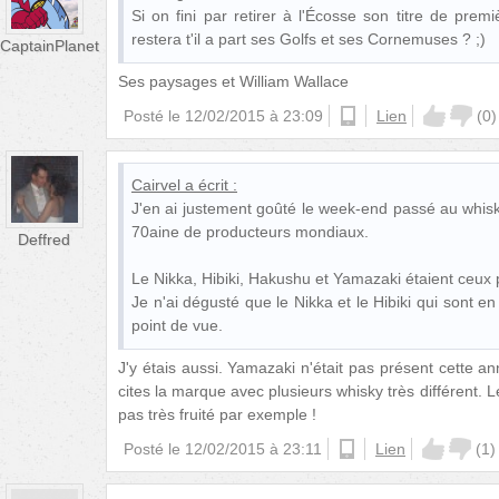
Si on fini par retirer à l'Écosse son titre de premiè
restera t'il a part ses Golfs et ses Cornemuses ? ;)
CaptainPlanet
Ses paysages et William Wallace
Posté le
12/02/2015 à 23:09
ios
Lien
(
0
)
Cairvel
a écrit :
J'en ai justement goûté le week-end passé au whisk
70aine de producteurs mondiaux.
Deffred
Le Nikka, Hibiki, Hakushu et Yamazaki étaient ceux
Je n'ai dégusté que le Nikka et le Hibiki qui sont en
point de vue.
J'y étais aussi. Yamazaki n'était pas présent cette an
cites la marque avec plusieurs whisky très différent. L
pas très fruité par exemple !
Posté le
12/02/2015 à 23:11
ios
Lien
(
1
)