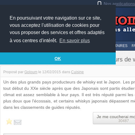
Nos application
En poursuivant votre navigation sur ce site,
vous acceptez l'utilisation de cookies pour
vous proposer des services et offres adaptés
à vos centres d'intérêt.
En savoir plus
LE TOP
AU HASARD
SOUMETTRE
SUIVI DES COMMENTAIRES
F
Le Japon est un des plus grands producteurs de 
OK
Proposé par
Goloum
le
12/02/2015
dans
Cuisine
Un des plus grands pays producteurs de whisky est le Japon. Les pre
tout début du XXe siècle après que des Japonais sont partis étudie
climat est assez semblable à leur pays. Il est très réputé parmi le
plus doux que l'écossais, et certains whiskys japonais dépassent
dans les classements de guides réputés.
Je me coucherai mo
30487