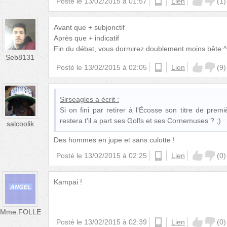
Posté le
13/02/2015 à 01:57
ios
Lien
(
1
)
Avant que + subjonctif
Après que + indicatif
Fin du débat, vous dormirez doublement moins bête 
Seb8131
Posté le
13/02/2015 à 02:05
ios
Lien
(
9
)
Sirseagles
a écrit :
Si on fini par retirer à l'Écosse son titre de premiè
restera t'il a part ses Golfs et ses Cornemuses ? ;)
salcoolik
Des hommes en jupe et sans culotte !
Posté le
13/02/2015 à 02:25
android
Lien
(
0
)
Kampai !
Mme.FOLLE
Posté le
13/02/2015 à 02:39
ios
Lien
(
0
)