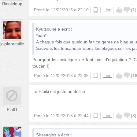
Ricoleloup
Posté le
12/02/2015 à 22:10
ios
Lien
(
1
)
Kyutsoune
a écrit :
*pan*
A chaque fois que quelqun fait ce genre de blague,u
jojolaracaille
Sauvons les toucans,arretons les blagues sur les ja
Pourquoi les asiatique ne font pas d'equitation ? C
toucan !)
Posté le
12/02/2015 à 22:35
ios
Lien
(
1
Le Hibiki est juste un délice
Ein91
Posté le
12/02/2015 à 22:44
android
Lien
(
3
)
Sirseagles
a écrit :