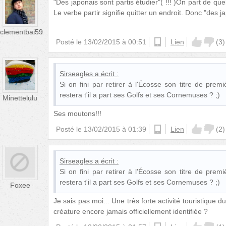
"Des japonais sont partis étudier"( !!! )On part de qu
Le verbe partir signifie quitter un endroit. Donc "des j
clementbai59
Posté le
13/02/2015 à 00:51
ios
Lien
(
3
)
Sirseagles
a écrit :
Si on fini par retirer à l'Écosse son titre de premiè
restera t'il a part ses Golfs et ses Cornemuses ? ;)
Minettelulu
Ses moutons!!!
Posté le
13/02/2015 à 01:39
android
Lien
(
2
)
Sirseagles
a écrit :
Si on fini par retirer à l'Écosse son titre de premiè
restera t'il a part ses Golfs et ses Cornemuses ? ;)
Foxee
Je sais pas moi... Une très forte activité touristique 
créature encore jamais officiellement identifiée ?