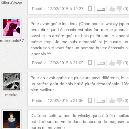
Killer-Clown
Posté le
12/02/2015 à 19:27
android
Lien
(
0
)
Pour avoir goûté les deux (Oban pour le whisky japona
peux dire que l écossais est plus fort que le japonai
aussi et un arrière goût de bois plutôt bon.Le japonai
marcopolo57
même trop .Je me suis demandé si je buvais un 
conclusion si vous êtes un homme buvez écossais si 
japonais ^^
Posté le
12/02/2015 à 21:09
android
Lien
(
0
)
Pour en avoir goûté de plusieurs pays différents, le ja
un arrière goût de bois brûlé plutôt désagréable. L'
bien meilleur.
meeko
Posté le
12/02/2015 à 21:36
android
Lien
(
0
)
D'ailleurs cette année, le whisky qui a été élu meilleu
est d'ailleurs en vente dans beaucoup de magasin a
euros en moyenne.