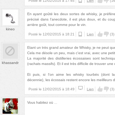
Posté le
12/02/2015 à 17:45
android
Lien
(
1
En ayant goûté les deux sortes de whisky, je préfè
précisé dans l'anecdote, il est plus doux, et du coup
arrière goût, tout comme pour le vin.
kineo
Posté le
12/02/2015 à 18:21
android
Lien
(
3
)
Etant un très grand amateur de Whisky, je ne peut que
Cela me désole un peu, mais c'est vrai, avec une peti
La majorité des distilleries écossaises sont techni
khassandr
(rachats massifs). Et il est très difficile de trouver une
Et puis, si l'on aime les whisky tourbés (dont l
décennie), les écossais restent encore les meillleurs
Posté le
12/02/2015 à 18:49
Lien
(
3
)
Vous habitez où ...