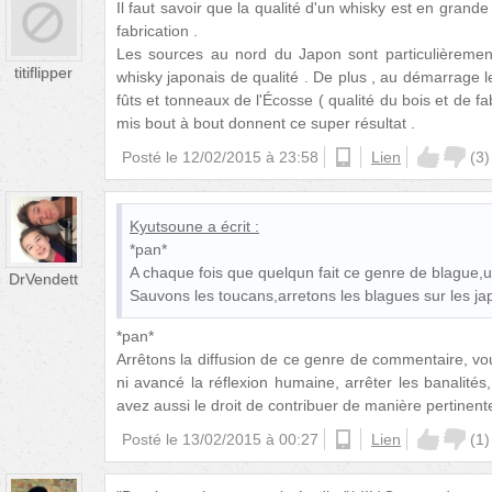
Il faut savoir que la qualité d'un whisky est en grande 
fabrication .
Les sources au nord du Japon sont particulièreme
titiflipper
whisky japonais de qualité . De plus , au démarrage l
fûts et tonneaux de l'Écosse ( qualité du bois et de fa
mis bout à bout donnent ce super résultat .
Posté le
12/02/2015 à 23:58
ios
Lien
(
3
)
Kyutsoune
a écrit :
*pan*
A chaque fois que quelqun fait ce genre de blague,u
DrVendett
Sauvons les toucans,arretons les blagues sur les ja
*pan*
Arrêtons la diffusion de ce genre de commentaire, vou
ni avancé la réflexion humaine, arrêter les banalit
avez aussi le droit de contribuer de manière pertinent
Posté le
13/02/2015 à 00:27
ios
Lien
(
1
)