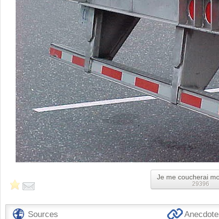
Je me coucherai mo
29396
Sources
Anecdotes