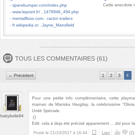
Cette anecdote n
sparebumper.com/index.php
www.lepoint.fr/...1478946_494.php
mentalfloss.com...ractor-trailers
fr.wikipedia.or...Jayne_Mansfield
TOUS LES COMMENTAIRES
(
61
)
← Précédent
1
2
3
4
Pour une petite info complémentaire, cette playmat
maman de Mariska Hargitay, la celebrissime "Olivi
Unité Spéciale.
babybelle84
;()
Edit: cela à deja été précisé apparement ... dsl pour 
Posté le
21/10/2017 à 16:44
ios
Lien
(
2
)