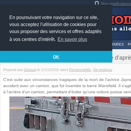
Nos application
En poursuivant votre navigation sur ce site,
vous acceptez l'utilisation de cookies pour
vous proposer des services et offres adaptés
à vos centres d'intérêt.
En savoir plus
LE TOP
AU HASARD
SOUMETTRE
SUIVI DES COMMENTAIRES
F
Le pare-chocs arrière des camions nommé d'après
OK
Proposé par
Goloum
le
21/12/2015
dans
Personnalités
Vie pratique
C'est suite aux circonstances tragiques de la mort de l'actrice Jayn
accident avec un camion, que fut inventée la barre Mansfield. Il s'agi
à l'arrière d'un camion, permettant d'éviter qu'une voiture puisse ven