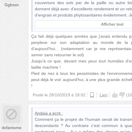
couverture des sols par de la paille ou autre bi
Ggbssn
donnent déjà avec d'excellents rendement et un reto
d'engrais et produits phytosanitaires évidemment. 
Afficher tout
Ça fait déjà quelques années que j'avais entendu pa
perplexe sur son adaptation au monde de la p
d'aujourd'hui... (notamment car je me représenta
semer sans retourner le sol)
Jusqu'à ce que, devant mes yeux tout humides d'espo
ladite machine !
Pied de nez à tous les pessimistes de l'environneme
peut déjà le voir aujourd'hui, à une plus grande échell
!
Posté le
28/10/2019 à 18:02
android
Lien
(
1
Andaja
a écrit :
Comment ça le propre de l'humain serait de trans
descendants ? Au contraire c'est commun à qua
dxfantome
seulement nous... Il y a même des choses qu'on 