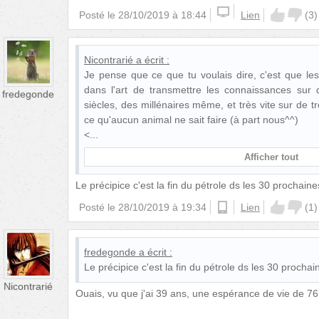
Posté le
28/10/2019 à 18:44
Lien
(
3
)
Nicontrarié
a écrit :
Je pense que ce que tu voulais dire, c'est que l
dans l'art de transmettre les connaissances sur 
fredegonde
siècles, des millénaires même, et très vite sur de tr
ce qu'aucun animal ne sait faire (à part nous^^)
<
Afficher tout
Le précipice c'est la fin du pétrole ds les 30 prochai
Posté le
28/10/2019 à 19:34
android
Lien
(
1
)
fredegonde
a écrit :
Le précipice c'est la fin du pétrole ds les 30 procha
Nicontrarié
Ouais, vu que j'ai 39 ans, une espérance de vie de 76 an