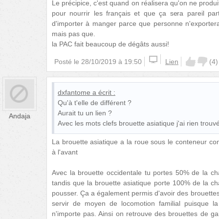
Le précipice, c'est quand on réalisera qu'on ne produ
pour nourrir les français et que ça sera pareil pa
d'importer à manger parce que personne n'exportera. C
mais pas que.
la PAC fait beaucoup de dégâts aussi!
Posté le
28/10/2019 à 19:50
Lien
(
4
)
dxfantome
a écrit :
Qu'à t'elle de différent ?
Aurait tu un lien ?
Andaja
Avec les mots clefs brouette asiatique j'ai rien trouvé
La brouette asiatique a la roue sous le conteneur con
à l'avant
Avec la brouette occidentale tu portes 50% de la ch
tandis que la brouette asiatique porte 100% de la cha
pousser. Ça a également permis d'avoir des brouettes
servir de moyen de locomotion familial puisque l
n'importe pas. Ainsi on retrouve des brouettes de g