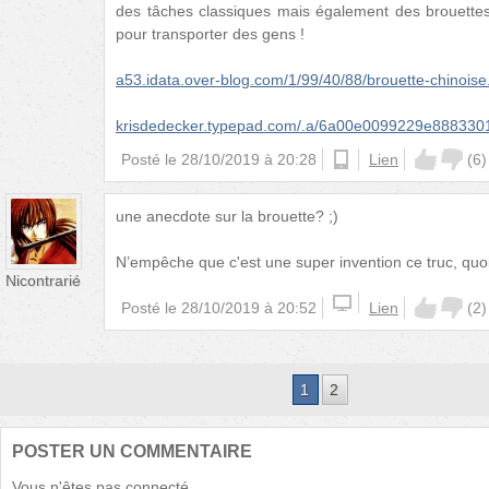
des tâches classiques mais également des brouettes d
pour transporter des gens !
a53.idata.over-blog.com/1/99/40/88/brouette-chinoise
krisdedecker.typepad.com/.a/6a00e0099229e88833
Posté le
28/10/2019 à 20:28
android
Lien
(
6
)
une anecdote sur la brouette? ;)
N’empêche que c'est une super invention ce truc, quoi
Nicontrarié
Posté le
28/10/2019 à 20:52
Lien
(
2
)
1
2
POSTER UN COMMENTAIRE
Vous n'êtes pas connecté.