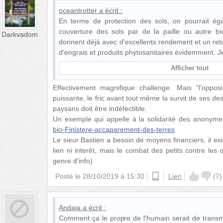
oceantrotter
a écrit :
En terme de protection des sols, on pourrait éga
couverture des sols par de la paille ou autre bi
Darkvadom
donnent déjà avec d'excellents rendement et un reto
d'engrais et produits phytosanitaires évidemment. 
Afficher tout
Effectivement magnifique challenge. Mais "l'opposi
puissante, le fric avant tout même la survit de ses de
paysans doit être indéfectible.
Un exemple qui appelle à la solidarité des anonyme
bio-Finistere-accaparement-des-terres
Le sieur Bastien a besoin de moyens financiers, il ex
lien ni interêt, mais le combat des petits contre les
genre d'info)
Posté le
28/10/2019 à 15:30
ios
Lien
(
7
)
Andaja
a écrit :
Comment ça le propre de l'humain serait de trans