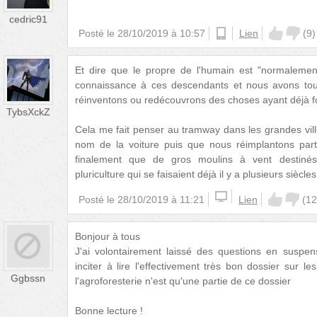
cedric91
Posté le
28/10/2019 à 10:57
android
Lien
(
9
)
Et dire que le propre de l'humain est "normalement
connaissance à ces descendants et nous avons tou
réinventons ou redécouvrons des choses ayant déjà f
TybsXckZ
Cela me fait penser au tramway dans les grandes vi
nom de la voiture puis que nous réimplantons part
finalement que de gros moulins à vent destinés
pluriculture qui se faisaient déjà il y a plusieurs siècles
Posté le
28/10/2019 à 11:21
Lien
(
12
Bonjour à tous
J'ai volontairement laissé des questions en suspen
inciter à lire l'effectivement très bon dossier sur le
Ggbssn
l'agroforesterie n'est qu'une partie de ce dossier
Bonne lecture !