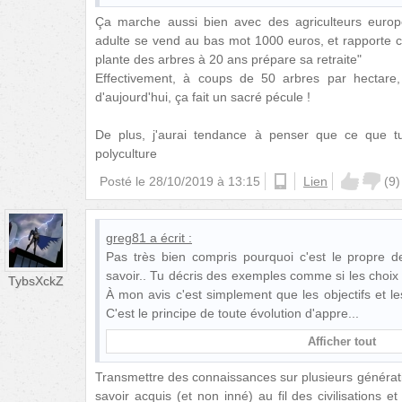
Ça marche aussi bien avec des agriculteurs europée
adulte se vend au bas mot 1000 euros, et rapporte cet
plante des arbres à 20 ans prépare sa retraite"
Effectivement, à coups de 50 arbres par hectare,
d'aujourd'hui, ça fait un sacré pécule !
De plus, j'aurai tendance à penser que ce que tu
polyculture
Posté le
28/10/2019 à 13:15
android
Lien
(
9
)
greg81
a écrit :
Pas très bien compris pourquoi c'est le propre d
savoir.. Tu décris des exemples comme si les choix 
TybsXckZ
À mon avis c'est simplement que les objectifs et les
C'est le principe de toute évolution d'appre
Afficher tout
Transmettre des connaissances sur plusieurs générati
savoir acquis (et non inné) au fil des civilisations e