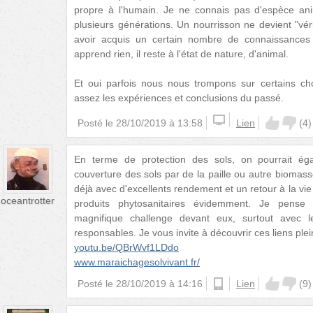
propre à l'humain. Je ne connais pas d'espèce ani
plusieurs générations. Un nourrisson ne devient "vé
avoir acquis un certain nombre de connaissances l
apprend rien, il reste à l'état de nature, d'animal.
Et oui parfois nous nous trompons sur certains c
assez les expériences et conclusions du passé.
Posté le
28/10/2019 à 13:58
Lien
(
4
)
En terme de protection des sols, on pourrait éga
couverture des sols par de la paille ou autre biomass
déjà avec d'excellents rendement et un retour à la vie 
oceantrotter
produits phytosanitaires évidemment. Je pense
magnifique challenge devant eux, surtout avec 
responsables. Je vous invite à découvrir ces liens plei
youtu.be/QBrWvf1LDdo
www.maraichagesolvivant.fr/
Posté le
28/10/2019 à 14:16
android
Lien
(
9
)