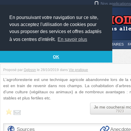
Nos application
En poursuivant votre navigation sur ce site,
vous acceptez l'utilisation de cookies pour
vous proposer des services et offres adaptés
à vos centres d'intérêt.
En savoir plus
LE TOP
AU HASARD
SOUMETTRE
SUIVI DES COMMENTAIRES
F
Faire cohabiter arbres et cultures
OK
Proposé par
Ggbssn
le
28/10/2019
dans
Vie pratique
L'agroforesterie est une technique agricole abandonnée lors de la m
est en train de revenir dans nos champs. La cohabitation d'arbre
d'une culture (végétaux ou animaux) a de nombreux avantages : r
stables et plus fertiles etc.
Je me coucherai mo
7923
Sources
Anecdotes