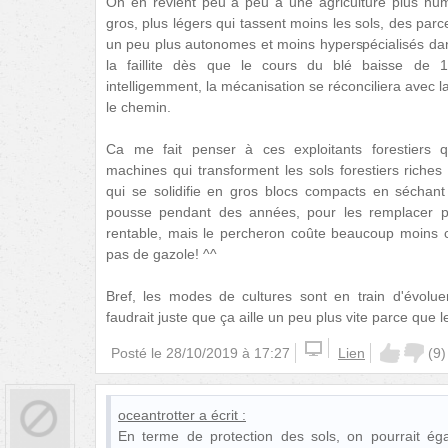
On en revient peu à peu à une agriculture plus hum
gros, plus légers qui tassent moins les sols, des parce
un peu plus autonomes et moins hyperspécialisés dan
la faillite dès que le cours du blé baisse de 
intelligemment, la mécanisation se réconciliera avec l
le chemin.
Ca me fait penser à ces exploitants forestiers 
machines qui transforment les sols forestiers riches 
qui se solidifie en gros blocs compacts en séchant
pousse pendant des années, pour les remplacer p
rentable, mais le percheron coûte beaucoup moins c
pas de gazole! ^^
Bref, les modes de cultures sont en train d'évolue
faudrait juste que ça aille un peu plus vite parce que l
Posté le
28/10/2019 à 17:27
Lien
(
9
)
oceantrotter
a écrit :
En terme de protection des sols, on pourrait éga