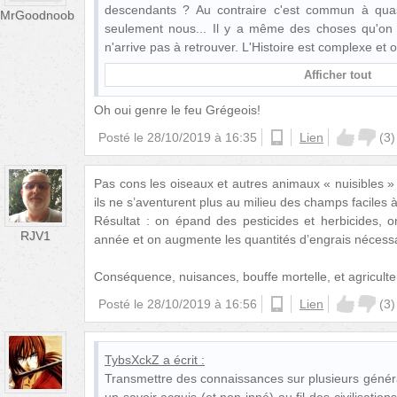
descendants ? Au contraire c'est commun à qua
MrGoodnoob
seulement nous... Il y a même des choses qu'on 
n'arrive pas à retrouver. L'Histoire est complexe et 
Afficher tout
Oh oui genre le feu Grégeois!
Posté le
28/10/2019 à 16:35
android
Lien
(
3
)
Pas cons les oiseaux et autres animaux « nuisibles » 
ils ne s’aventurent plus au milieu des champs faciles à
Résultat : on épand des pesticides et herbicides, o
RJV1
année et on augmente les quantités d’engrais nécessa
Conséquence, nuisances, bouffe mortelle, et agriculte
Posté le
28/10/2019 à 16:56
ios
Lien
(
3
)
TybsXckZ
a écrit :
Transmettre des connaissances sur plusieurs généra