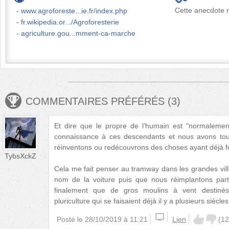
Cette anecdote n
www.agroforeste...ie.fr/index.php
fr.wikipedia.or.../Agroforesterie
agriculture.gou...mment-ca-marche
COMMENTAIRES PRÉFÉRÉS
(
3
)
Et dire que le propre de l'humain est "normalement
connaissance à ces descendants et nous avons tou
réinventons ou redécouvrons des choses ayant déjà f
TybsXckZ
Cela me fait penser au tramway dans les grandes vi
nom de la voiture puis que nous réimplantons part
finalement que de gros moulins à vent destinés
pluriculture qui se faisaient déjà il y a plusieurs siècles
Posté le
28/10/2019 à 11:21
Lien
(
12