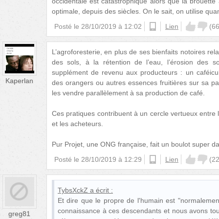
occidentale est catastrophique alors que la brouette a
optimale, depuis des siècles. On le sait, on utilise 
Posté le
28/10/2019 à 12:02
android
Lien
(
6
L’agroforesterie, en plus de ses bienfaits notoires rel
des sols, à la rétention de l’eau, l’érosion des so
supplément de revenu aux producteurs : un caféicul
Kaperlan
des orangers ou autres essences fruitières sur sa parc
les vendre parallèlement à sa production de café.
Ces pratiques contribuent à un cercle vertueux entre 
et les acheteurs.
Pur Projet, une ONG française, fait un boulot super d
Posté le
28/10/2019 à 12:29
ios
Lien
(
2
TybsXckZ
a écrit :
Et dire que le propre de l'humain est "normalement
connaissance à ces descendants et nous avons tou
greg81