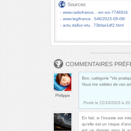
Sources
www.radiofrance...-en-soi-7746916
www.legifrance...546/2023-09-08/
actu.dalloz-etu...73bfae1df2.html
COMMENTAIRES PRÉ
Bon, catégorie "Vie pratiq
Vous me validez de ces an
Philippe
Posté le
22/10/2023 à 20
En fait, si l'inceste est i
qu'elle est un risque d'a
est un danger pour la s