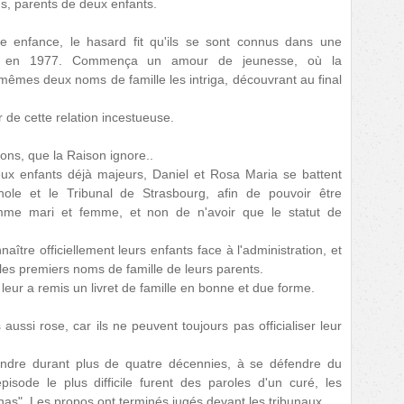
s, parents de deux enfants.
te enfance, le hasard fit qu'ils se sont connus dans une
d, en 1977. Commença un amour de jeunesse, où la
mêmes deux noms de famille les intriga, découvrant au final
r de cette relation incestueuse.
ons, que la Raison ignore..
eux enfants déjà majeurs, Daniel et Rosa Maria se battent
nole et le Tribunal de Strasbourg, afin de pouvoir être
me mari et femme, et non de n'avoir que le statut de
nnaître officiellement leurs enfants face à l'administration, et
nt les premiers noms de famille de leurs parents.
leur a remis un livret de famille en bonne et due forme.
aussi rose, car ils ne peuvent toujours pas officialiser leur
endre durant plus de quatre décennies, à se défendre du
épisode le plus difficile furent des paroles d'un curé, les
as". Les propos ont terminés jugés devant les tribunaux.