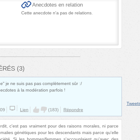
Anecdotes en relation
Cette anecdote n'a pas de relations.
FÉRÉS
(
3
)
ue" je ne suis pas pas complètement sûr :/
ecdotes à la modération parfois !
Tweet
:09
Lien
(
183
)
Répondre
nterdit, c'est pas vraiment pour des raisons morales, ni parce
nomalies génétiques pour les descendants mais parce qu'elle
ociété. Si les hommes/femmes s'accouplaient qu'avec des