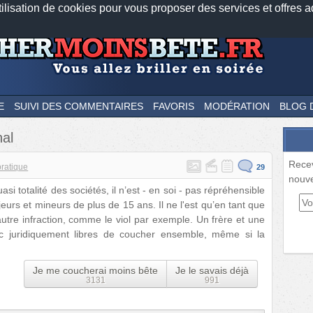
tilisation de cookies pour vous proposer des services et offres a
Nos applications mobiles
Newsletter
Facebook
Twitter
Fee
E
SUIVI DES COMMENTAIRES
FAVORIS
MODÉRATION
BLOG 
nal
Rece
pratique
29
nouve
asi totalité des sociétés, il n’est - en soi - pas répréhensible
eurs et mineurs de plus de 15 ans. Il ne l'est qu’en tant que
autre infraction, comme le viol par exemple. Un frère et une
c juridiquement libres de coucher ensemble, même si la
Je me coucherai moins bête
Je le savais déjà
3131
991