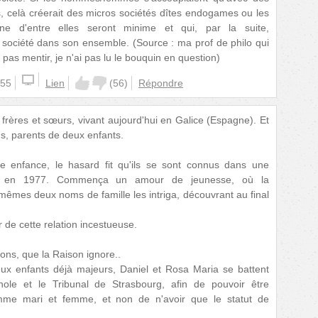
, celà créerait des micros sociétés dîtes endogames ou les
une d'entre elles seront minime et qui, par la suite,
a société dans son ensemble. (Source : ma prof de philo qui
s pas mentir, je n'ai pas lu le bouquin en question)
:55
Lien
(
56
)
Répondre
frères et sœurs, vivant aujourd'hui en Galice (Espagne). Et
s, parents de deux enfants.
te enfance, le hasard fit qu'ils se sont connus dans une
d, en 1977. Commença un amour de jeunesse, où la
mêmes deux noms de famille les intriga, découvrant au final
r de cette relation incestueuse.
ons, que la Raison ignore..
eux enfants déjà majeurs, Daniel et Rosa Maria se battent
nole et le Tribunal de Strasbourg, afin de pouvoir être
me mari et femme, et non de n'avoir que le statut de