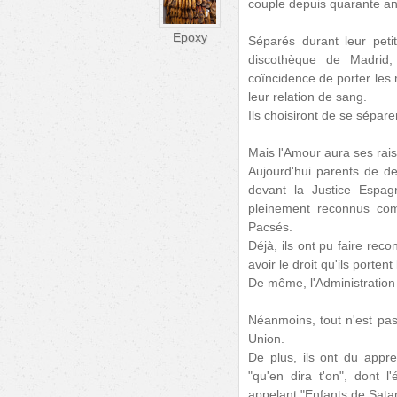
couple depuis quarante an
Epoxy
Séparés durant leur peti
discothèque de Madri
coïncidence de porter les 
leur relation de sang.
Ils choisiront de se sépare
Mais l'Amour aura ses rais
Aujourd'hui parents de d
devant la Justice Espag
pleinement reconnus com
Pacsés.
Déjà, ils ont pu faire reco
avoir le droit qu'ils porte
De même, l'Administration 
Néanmoins, tout n'est pas 
Union.
De plus, ils ont du appr
"qu'en dira t'on", dont l'
appelant "Enfants de Satan