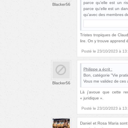
parce qu'elle est un r
Blacker56
parce qu'elle est un da
qu'avec des membres de 
Tristes tropiques de Clau
lire. On y trouve apprend
Posté le
23/10/2023 à 13
Philippe
a écrit :
Bon, catégorie "Vie prat
Vous me validez de ces a
Blacker56
Là j’avoue que cette re
« juridique ».
Posté le
23/10/2023 à 13
Daniel et Rosa Maria sont 