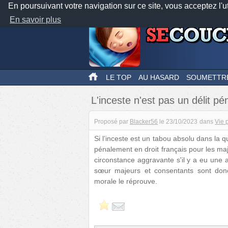
En poursuivant votre navigation sur ce site, vous acceptez l'u
En savoir plus
LE TOP
AU HASARD
SOUMETTR
L'inceste n'est pas un délit pé
Proposé par
Blacker56
le
23/10/2023
dans
Vie 
Si l’inceste est un tabou absolu dans la qu
pénalement en droit français pour les maj
circonstance aggravante s'il y a eu une 
sœur majeurs et consentants sont don
morale le réprouve.