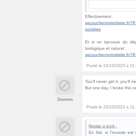
Effectivement :
secouchermoinsbete.fr/7816
societes
Et si on éprouve du dég
biologique et naturel :
secouchermoinsbete.fr/7818
Posté le
23/10/2023 à 11
You’ll never get it, you’ll ne
But one day, I broke the ca
Donrom
Posté le
23/10/2023 à 11
Nostar
a écrit :
En fait, si l'inceste es