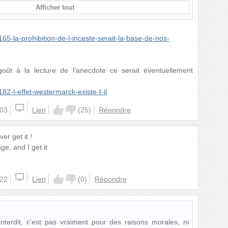
Afficher tout
5-la-prohibition-de-l-inceste-serait-la-base-de-nos-
oût à la lecture de l’anecdote ce serait éventuellement
2-l-effet-westermarck-existe-t-il
:03
Lien
(
25
)
Répondre
ver get it !
ge, and I get it
:22
Lien
(
0
)
Répondre
t interdit, c'est pas vraiment pour des raisons morales, ni