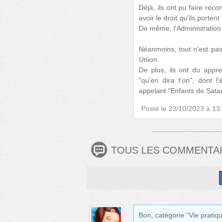
Déjà, ils ont pu faire reco
avoir le droit qu'ils porte
De même, l'Administration 
Néanmoins, tout n'est pas 
Union.
De plus, ils ont du appr
"qu'en dira t'on", dont l'
appelant "Enfants de Satan
Posté le
23/10/2023 à 13
TOUS LES COMMENTA
Bon, catégorie "Vie pratiq