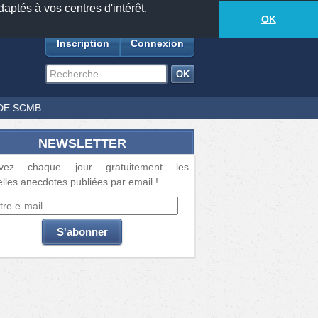
daptés à vos centres d'intérêt.
18877
anecdotes
-
364
lecteurs connectés
ds
OK
Inscription
Connexion
DE SCMB
NEWSLETTER
vez chaque jour gratuitement les
lles anecdotes publiées par email !