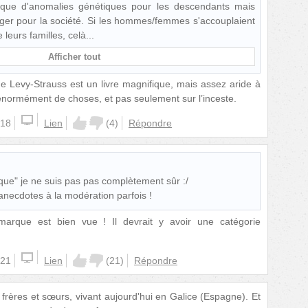
isque d'anomalies génétiques pour les descendants mais
nger pour la société. Si les hommes/femmes s'accouplaient
leurs familles, celà
Afficher tout
de Levy-Strauss est un livre magnifique, mais assez aride à
 énormément de choses, et pas seulement sur l’inceste.
:18
Lien
(
4
)
Répondre
ique" je ne suis pas pas complètement sûr :/
necdotes à la modération parfois !
marque est bien vue ! Il devrait y avoir une catégorie
:21
Lien
(
21
)
Répondre
frères et sœurs, vivant aujourd'hui en Galice (Espagne). Et