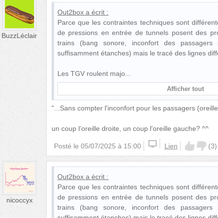
Out2box
a écrit :
Parce que les contraintes techniques sont différen
de pressions en entrée de tunnels posent des pr
BuzzLéclair
trains (bang sonore, inconfort des passagers
suffisamment étanches) mais le tracé des lignes diff
Les TGV roulent majo
Afficher tout
"...Sans compter l'inconfort pour les passagers (oreill
un coup l’oreille droite, un coup l'oreille gauche? ^^
Posté le
05/07/2025 à 15:00
Lien
(
3
)
Out2box
a écrit :
Parce que les contraintes techniques sont différen
de pressions en entrée de tunnels posent des pr
nicoccyx
trains (bang sonore, inconfort des passagers
suffisamment étanches) mais le tracé des lignes diff