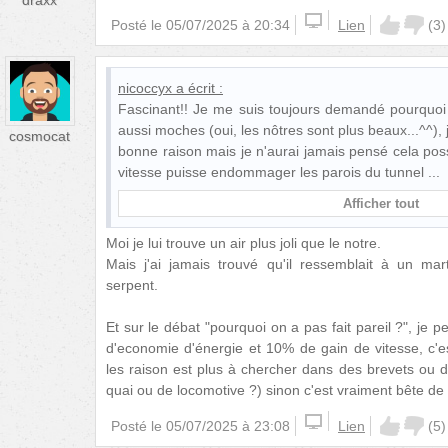
draxx
Posté le
05/07/2025 à 20:34
Lien
(
3
)
nicoccyx
a écrit :
Fascinant!! Je me suis toujours demandé pourquoi l
aussi moches (oui, les nôtres sont plus beaux...^^), j
cosmocat
bonne raison mais je n'aurai jamais pensé cela poss
vitesse puisse endommager les parois du tunnel
Afficher tout
Moi je lui trouve un air plus joli que le notre.
Mais j'ai jamais trouvé qu'il ressemblait à un mar
serpent.
Et sur le débat "pourquoi on a pas fait pareil ?", je 
d'economie d'énergie et 10% de gain de vitesse, c'e
les raison est plus à chercher dans des brevets ou d
quai ou de locomotive ?) sinon c'est vraiment bête de 
Posté le
05/07/2025 à 23:08
Lien
(
5
)