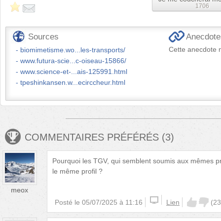
1706
Sources
Anecdotes
Cette anecdote n
biomimetisme.wo...les-transports/
www.futura-scie...c-oiseau-15866/
www.science-et-...ais-125991.html
tpeshinkansen.w...ecirccheur.html
COMMENTAIRES PRÉFÉRÉS
(
3
)
Pourquoi les TGV, qui semblent soumis aux mêmes pro
le même profil ?
meox
Posté le
05/07/2025 à 11:16
Lien
(
23