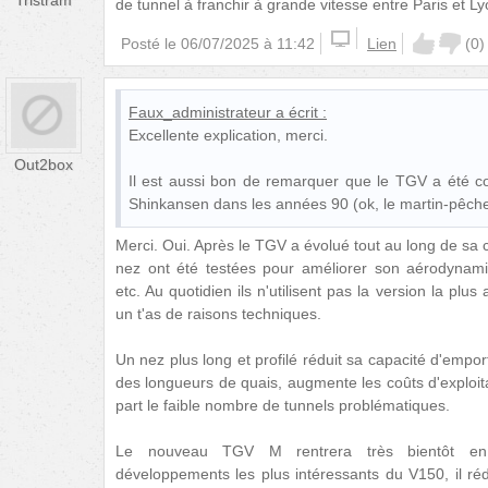
Tristram
de tunnel à franchir à grande vitesse entre Paris et Ly
Posté le
06/07/2025 à 11:42
Lien
(
0
)
Faux_administrateur
a écrit :
Excellente explication, merci.
Out2box
Il est aussi bon de remarquer que le TGV a été c
Shinkansen dans les années 90 (ok, le martin-pêche
Merci. Oui. Après le TGV a évolué tout au long de sa 
nez ont été testées pour améliorer son aérodynam
etc. Au quotidien ils n'utilisent pas la version la pl
un t'as de raisons techniques.
Un nez plus long et profilé réduit sa capacité d'empo
des longueurs de quais, augmente les coûts d'exploita
part le faible nombre de tunnels problématiques.
Le nouveau TGV M rentrera très bientôt en e
développements les plus intéressants du V150, il ré