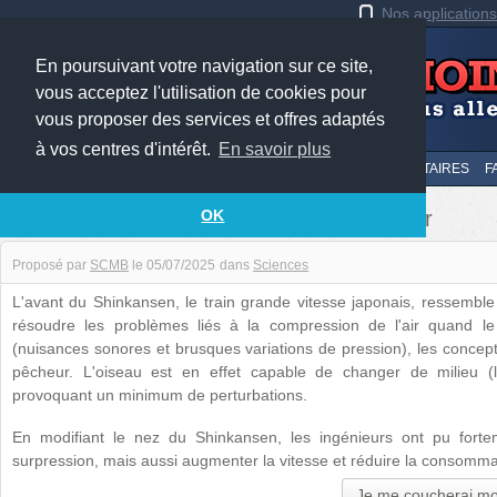
Nos application
En poursuivant votre navigation sur ce site,
vous acceptez l'utilisation de cookies pour
vous proposer des services et offres adaptés
à vos centres d'intérêt.
En savoir plus
LE TOP
AU HASARD
SOUMETTRE
SUIVI DES COMMENTAIRES
F
L'avant du Shinkansen et le martin pêcheur
OK
Proposé par
SCMB
le
05/07/2025
dans
Sciences
L'avant du Shinkansen, le train grande vitesse japonais, ressemble
résoudre les problèmes liés à la compression de l'air quand l
(nuisances sonores et brusques variations de pression), les concept
pêcheur. L'oiseau est en effet capable de changer de milieu (l
provoquant un minimum de perturbations.
En modifiant le nez du Shinkansen, les ingénieurs ont pu fort
surpression, mais aussi augmenter la vitesse et réduire la consomma
Je me coucherai mo