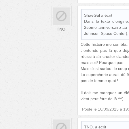
ShaeGal
a écrit :
Dans le texte d'origine
25ème anniversaire au c
TNO.
Johnson Space Center),
Cette histoire me semble...
J'entends pas là que déj
réussi à s'incruster cland
mais soit! Pourquoi pas !
Mais c'est surtout le coup
La supercherie aurait dû êt
pas de femme quoi !
Il doit me manquer un él
vient peut être de là ^^)
Posté le
10/09/2025 à 19
TNO.
a écrit :