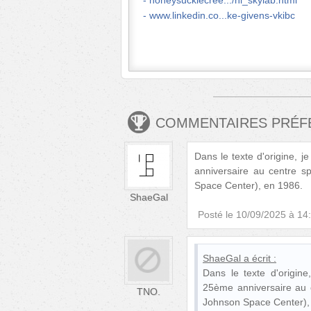
honeysucklecree.../hl_skylab.html
www.linkedin.co...ke-givens-vkibc
COMMENTAIRES PRÉ
Dans le texte d'origine, 
anniversaire au centre s
Space Center), en 1986.
ShaeGal
Posté le
10/09/2025 à 14
ShaeGal
a écrit :
Dans le texte d'origine
25ème anniversaire au c
TNO.
Johnson Space Center),