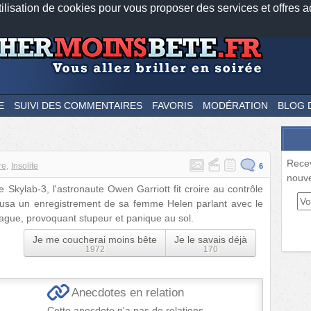
tilisation de cookies pour vous proposer des services et offres a
Nos applications mobiles
Newsletter
Facebook
Twitter
Fee
E
SUIVI DES COMMENTAIRES
FAVORIS
MODÉRATION
BLOG 
Rece
re
Insolite
6
nouve
 Skylab-3, l'astronaute Owen Garriott fit croire au contrôle
iffusa un enregistrement de sa femme Helen parlant avec le
lague, provoquant stupeur et panique au sol.
Je me coucherai moins bête
Je le savais déjà
1972
170
Anecdotes en relation
Cette anecdote n'a pas de relations.