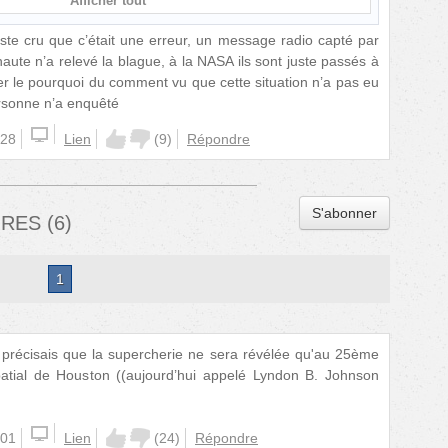
Afficher tout
uste cru que c’était une erreur, un message radio capté par
ute n’a relevé la blague, à la NASA ils sont juste passés à
r le pourquoi du comment vu que cette situation n’a pas eu
ersonne n’a enquêté
:28
Lien
(
9
)
Répondre
S'abonner
IRES
(
6
)
1
je précisais que la supercherie ne sera révélée qu'au 25ème
patial de Houston ((aujourd’hui appelé Lyndon B. Johnson
:01
Lien
(
24
)
Répondre