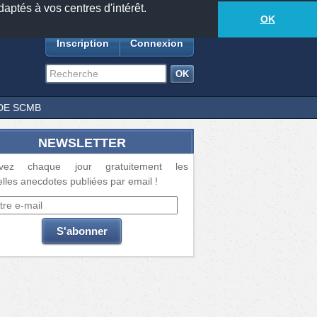
daptés à vos centres d'intérêt.
18885
anecdotes
-
522
lecteurs connectés
ds
OK
Inscription
Connexion
DE SCMB
NEWSLETTER
vez chaque jour gratuitement les
lles anecdotes publiées par email !