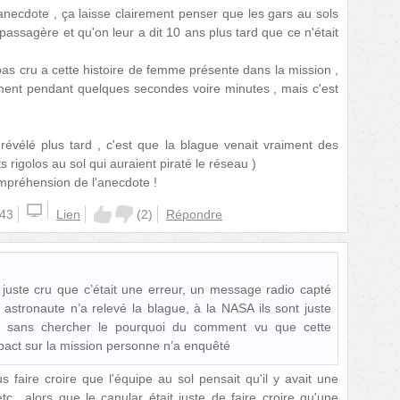
l'anecdote , ça laisse clairement penser que les gars au sols
passagère et qu'on leur a dit 10 ans plus tard que ce n'était
t pas cru a cette histoire de femme présente dans la mission ,
ment pendant quelques secondes voire minutes , mais c'est
 révélé plus tard , c'est que la blague venait vraiment des
s rigolos au sol qui auraient piraté le réseau )
mpréhension de l'anecdote !
:43
Lien
(
2
)
Répondre
 juste cru que c’était une erreur, un message radio capté
astronaute n’a relevé la blague, à la NASA ils sont juste
 sans chercher le pourquoi du comment vu que cette
mpact sur la mission personne n’a enquêté
 faire croire que l'équipe au sol pensait qu'il y avait une
c., alors que le canular était juste de faire croire qu'une