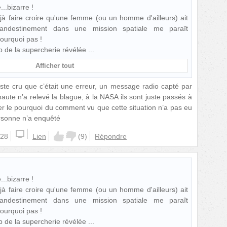
..bizarre !
jà faire croire qu'une femme (ou un homme d'ailleurs) ait
clandestinement dans une mission spatiale me paraît
Pourquoi pas !
up de la supercherie révélée
Afficher tout
uste cru que c’était une erreur, un message radio capté par
ute n’a relevé la blague, à la NASA ils sont juste passés à
r le pourquoi du comment vu que cette situation n’a pas eu
ersonne n’a enquêté
:28
Lien
(
9
)
Répondre
..bizarre !
jà faire croire qu'une femme (ou un homme d'ailleurs) ait
clandestinement dans une mission spatiale me paraît
Pourquoi pas !
up de la supercherie révélée