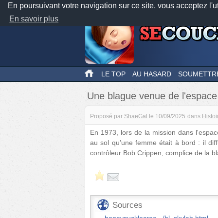
En poursuivant votre navigation sur ce site, vous acceptez l'u
En savoir plus
LE TOP
AU HASARD
SOUMETTR
Une blague venue de l'espace
Proposé par
ShaeGal
le
10/09/2025
dans
Histoi
En 1973, lors de la mission dans l'espace
au sol qu’une femme était à bord : il d
contrôleur Bob Crippen, complice de la b
Sources