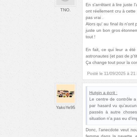
En s'arrêtant à lire juste 
TNO.
ont réellement cru à cette 
pas vrai .
Alors qu' au final ils n'on
juste un bon gros étonne
tout !
En fait, ce qui leur a été
astronautes (et pas de p'tit
Ça change tout pour la co
Posté le
11/09/2025 à 21
Hutgin
a écrit :
Le centre de contrôle a
par hasard vu qu’aucun 
YakoYe95
passés à autre choses
situation n’a pas eu d’i
Donc, l'anecdote veut nous
femme dans la navette, et