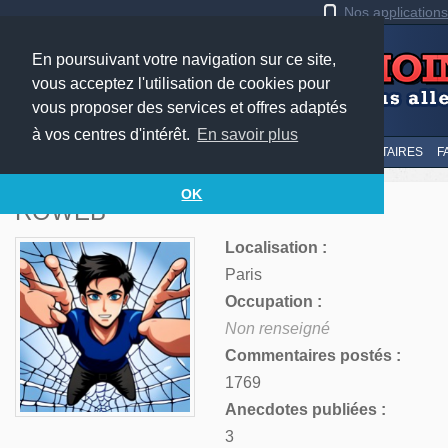
Nos application
En poursuivant votre navigation sur ce site,
vous acceptez l'utilisation de cookies pour
vous proposer des services et offres adaptés
à vos centres d'intérêt.
En savoir plus
LE TOP
AU HASARD
SOUMETTRE
SUIVI DES COMMENTAIRES
F
OK
ROWEB
Localisation :
Paris
Occupation :
Non renseigné
Commentaires postés :
1769
Anecdotes publiées :
3