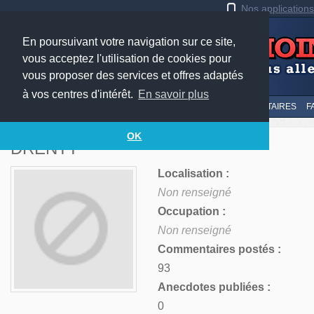
Nos application
En poursuivant votre navigation sur ce site,
vous acceptez l'utilisation de cookies pour
vous proposer des services et offres adaptés
à vos centres d'intérêt.
En savoir plus
LE TOP
AU HASARD
SOUMETTRE
SUIVI DES COMMENTAIRES
F
OK
DRENTT
Localisation :
Non renseigné
Occupation :
Non renseigné
Commentaires postés :
93
Anecdotes publiées :
0