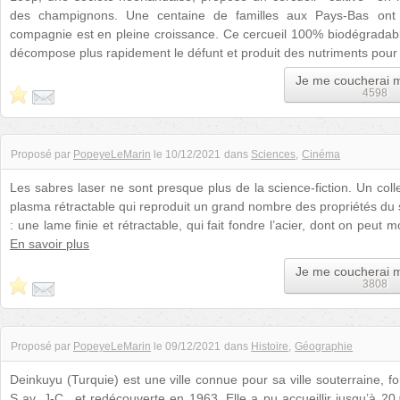
des champignons. Une centaine de familles aux Pays-Bas ont d
compagnie est en pleine croissance. Ce cercueil 100% biodégradabl
décompose plus rapidement le défunt et produit des nutriments pour 
Je me coucherai 
4598
Proposé par
PopeyeLeMarin
le
10/12/2021
dans
Sciences
Cinéma
Les sabres laser ne sont presque plus de la science-fiction. Un coll
plasma rétractable qui reproduit un grand nombre des propriétés du 
: une lame finie et rétractable, qui fait fondre l’acier, dont on peut mo
En savoir plus
Je me coucherai 
3808
Proposé par
PopeyeLeMarin
le
09/12/2021
dans
Histoire
Géographie
Deinkuyu (Turquie) est une ville connue pour sa ville souterraine, f
S av. J-C., et redécouverte en 1963. Elle a pu accueillir jusqu’à 20