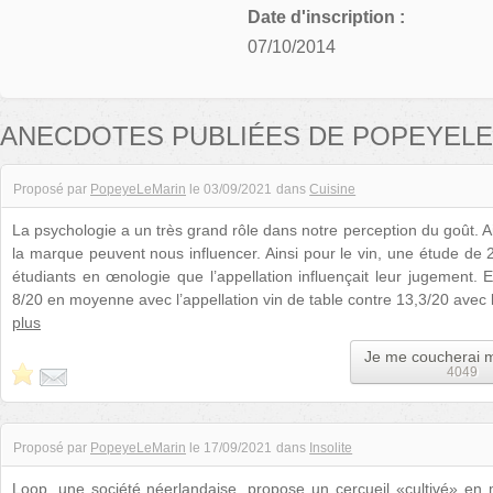
Date d'inscription :
07/10/2014
ANECDOTES PUBLIÉES DE POPEYEL
Proposé par
PopeyeLeMarin
le
03/09/2021
dans
Cuisine
La psychologie a un très grand rôle dans notre perception du goût. Ain
la marque peuvent nous influencer. Ainsi pour le vin, une étude de
étudiants en œnologie que l’appellation influençait leur jugement. 
8/20 en moyenne avec l’appellation vin de table contre 13,3/20 avec 
plus
Je me coucherai 
4049
Proposé par
PopeyeLeMarin
le
17/09/2021
dans
Insolite
Loop, une société néerlandaise, propose un cercueil «cultivé» en m