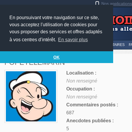
Nos application
En poursuivant votre navigation sur ce site,
vous acceptez l'utilisation de cookies pour
vous proposer des services et offres adaptés
à vos centres d'intérêt.
En savoir plus
LE TOP
AU HASARD
SOUMETTRE
SUIVI DES COMMENTAIRES
F
OK
POPEYELEMARIN
Localisation :
Non renseigné
Occupation :
Non renseigné
Commentaires postés :
687
Anecdotes publiées :
5