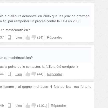
is a d'ailleurs démontré en 2005 que les jeux de grattage
l a fini par remporter un procès contre la FDJ en 2008.
r ce mathématicien?
:37
android
Lien
(
14
)
Répondre
sur ce mathématicien?
as la peine de le contacter, la faille a été corrigée ;)
:44
android
Lien
(
44
)
Répondre
tte femme j ai gagne moi aussi 4 fois au loto, ma fortune
:49
ios
Lien
(
1101
)
Répondre