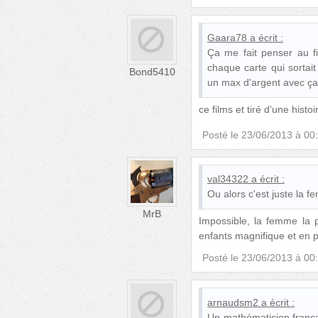
Gaara78
a écrit :
Ça me fait penser au f
chaque carte qui sortait
Bond5410
un max d'argent avec ça
ce films et tiré d'une histoi
Posté le
23/06/2013 à 00
val34322
a écrit :
Ou alors c'est juste la f
MrB
Impossible, la femme la 
enfants magnifique et en 
Posté le
23/06/2013 à 00
arnaudsm2
a écrit :
Un mathématicien frança