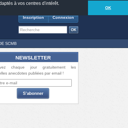
daptés à vos centres d'intérêt.
18877
anecdotes
-
331
lecteurs connectés
ds
OK
Inscription
Connexion
DE SCMB
NEWSLETTER
vez chaque jour gratuitement les
lles anecdotes publiées par email !