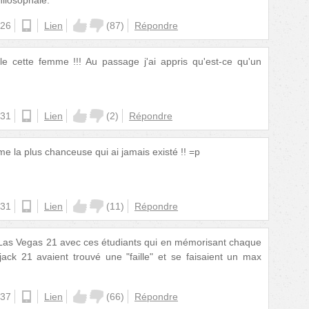
hilosophale.
:26
android
Lien
(
87
)
Répondre
le cette femme !!! Au passage j'ai appris qu'est-ce qu'un
:31
ios
Lien
(
2
)
Répondre
me la plus chanceuse qui ai jamais existé !! =p
:31
ios
Lien
(
11
)
Répondre
 Las Vegas 21 avec ces étudiants qui en mémorisant chaque
kjack 21 avaient trouvé une "faille" et se faisaient un max
:37
ios
Lien
(
66
)
Répondre