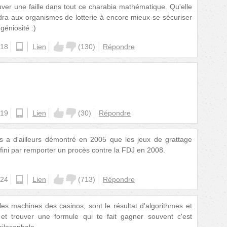
ver une faille dans tout ce charabia mathématique. Qu'elle
dra aux organismes de lotterie à encore mieux se sécuriser
éniosité :)
:18
android
Lien
(
130
)
Répondre
:19
android
Lien
(
30
)
Répondre
s a d'ailleurs démontré en 2005 que les jeux de grattage
a fini par remporter un procès contre la FDJ en 2008.
:24
android
Lien
(
713
)
Répondre
les machines des casinos, sont le résultat d'algorithmes et
et trouver une formule qui te fait gagner souvent c'est