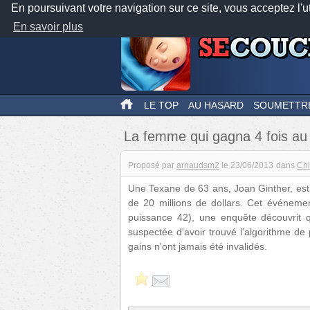
En poursuivant votre navigation sur ce site, vous acceptez l'u
En savoir plus
LE TOP
AU HASARD
SOUMETTR
La femme qui gagna 4 fois au 
Proposé par
arnaudsm2
le
23/06/2013
dans
Chi
Une Texane de 63 ans, Joan Ginther, est 
de 20 millions de dollars. Cet événeme
puissance 42), une enquête découvrit qu'e
suspectée d'avoir trouvé l'algorithme de
gains n'ont jamais été invalidés.