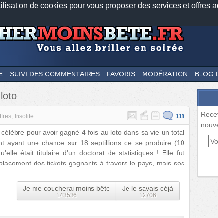
tilisation de cookies pour vous proposer des services et offres a
Nos applications mobiles
Newsletter
Facebook
Twitter
Fee
E
SUIVI DES COMMENTAIRES
FAVORIS
MODÉRATION
BLOG 
loto
Rece
ffres
Insolite
118
nouve
célèbre pour avoir gagné 4 fois au loto dans sa vie un total
nt ayant une chance sur 18 septillions de se produire (10
lle était titulaire d'un doctorat de statistiques ! Elle fut
 placement des tickets gagnants à travers le pays, mais ses
Je me coucherai moins bête
Je le savais déjà
143536
12706