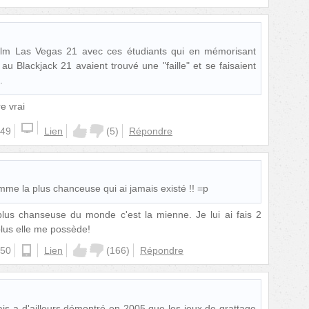
ilm Las Vegas 21 avec ces étudiants qui en mémorisant
 au Blackjack 21 avaient trouvé une "faille" et se faisaient
.
re vrai
:49
Lien
(
5
)
Répondre
emme la plus chanceuse qui ai jamais existé !! =p
plus chanseuse du monde c'est la mienne. Je lui ai fais 2
plus elle me possède!
:50
android
Lien
(
166
)
Répondre
is a d'ailleurs démontré en 2005 que les jeux de grattage