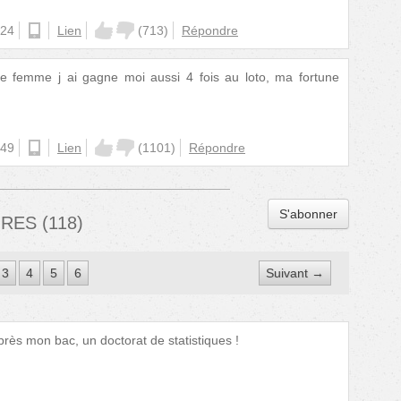
:24
android
Lien
(
713
)
Répondre
tte femme j ai gagne moi aussi 4 fois au loto, ma fortune
:49
ios
Lien
(
1101
)
Répondre
S'abonner
IRES
(
118
)
3
4
5
6
Suivant →
après mon bac, un doctorat de statistiques !