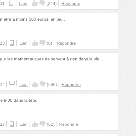
:11
android
Lien
(
244
)
Répondre
en etre a moins 500 euros, en jeu..
:13
android
Lien
(
0
)
Répondre
que les mathématiques ne servent à rien dans la vie ..
:14
Lien
(
886
)
Répondre
e ti-85 dans la tête.
:17
android
Lien
(
82
)
Répondre