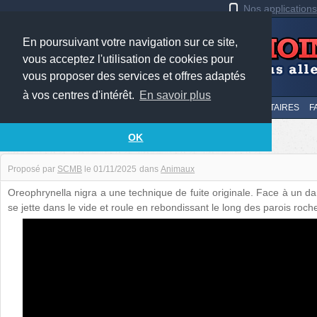
Nos application
En poursuivant votre navigation sur ce site,
vous acceptez l'utilisation de cookies pour
vous proposer des services et offres adaptés
à vos centres d'intérêt.
En savoir plus
LE TOP
AU HASARD
SOUMETTRE
SUIVI DES COMMENTAIRES
F
Une méthode de fuite peu orthodoxe
OK
Proposé par
SCMB
le
01/11/2025
dans
Animaux
Oreophrynella nigra a une technique de fuite originale. Face à un d
se jette dans le vide et roule en rebondissant le long des parois roch