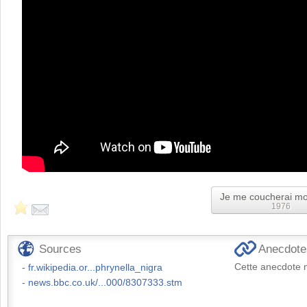
Je me coucherai mo
1976
Sources
Anecdotes
Cette anecdote n
fr.wikipedia.or...phrynella_nigra
news.bbc.co.uk/...000/8307333.stm