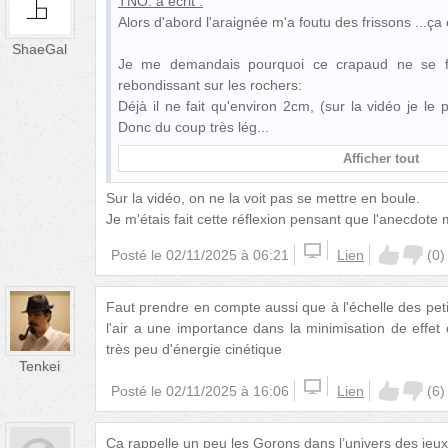
TNO.
a écrit :
Alors d'abord l'araignée m'a foutu des frissons ...ça c
ShaeGal
Je me demandais pourquoi ce crapaud ne se fa
rebondissant sur les rochers:
Déjà il ne fait qu'environ 2cm, (sur la vidéo je le
Donc du coup très lég
Afficher tout
Sur la vidéo, on ne la voit pas se mettre en boule.
Je m'étais fait cette réflexion pensant que l'anecdote m
Posté le
02/11/2025 à 06:21
Lien
(
0
)
Faut prendre en compte aussi que à l'échelle des petit
l'air a une importance dans la minimisation de effe
très peu d'énergie cinétique
Tenkei
Posté le
02/11/2025 à 16:06
Lien
(
6
)
Ca rappelle un peu les Gorons dans l’univers des jeux