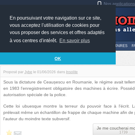
Nos application
En poursuivant votre navigation sur ce site,
vous acceptez l'utilisation de cookies pour
vous proposer des services et offres adaptés
à vos centres d'intérêt.
En savoir plus
LE TOP
AU HASARD
SOUMETTRE
SUIVI DES COMMENTAIRES
F
La peur des machines à écrire
OK
Proposé par
Jybe
le
01/06/2026
dans
Insolite
Sous la dictature de Ceaușescu en Roumanie, le régime avait tellem
en 1983 l'enregistrement obligatoire des machines à écrire. Posséder
autorisation spéciale de la police.
Cette loi ubuesque montre la terreur du pouvoir face à l'écrit. La
prélevait même un échantillon de frappe de chaque machine afin de 
l'auteur du moindre texte subversif.
Je me coucherai mo
1739