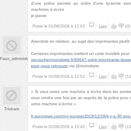
d'une police secrète au ordre d'une tyrannie sans
machines à écrire
je passe
Posté le
01/06/2026 à 12:03
Lien
(
0
)
Anecdote en relation, au sujet des imprimantes plutôt
Certaines imprimantes mettent un code invisible pour 
Faux_administrateur
secouchermoinsbete.fr/65647-votre-imprimante-lasser
pour-vous-retrouver
via @moinsbete
Posté le
01/06/2026 à 12:52
Lien
(
1
« Si vous aviez une machine à écrire dans les anné
vous rendre une fois par an auprès de la police pour
votre machine à écrire »
Tristram
fr.euronews.com/my-europe/2019/12/18/il-y-a-30-ans-
Posté le
01/06/2026 à 13:43
Lien
(
1