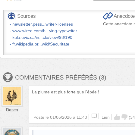
Sources
Anecdotes
Cette anecdote n
newsletter.pess...writer-licenses
www.wired.com/b...ying-typewriter
kula.uvic.ca/in...cle/view/98/190
fr.wikipedia.or...wiki/Securitate
COMMENTAIRES PRÉFÉRÉS
(
3
)
La plume est plus forte que l'épée !
Dasco
Posté le
01/06/2026 à 11:40
Lien
(
34