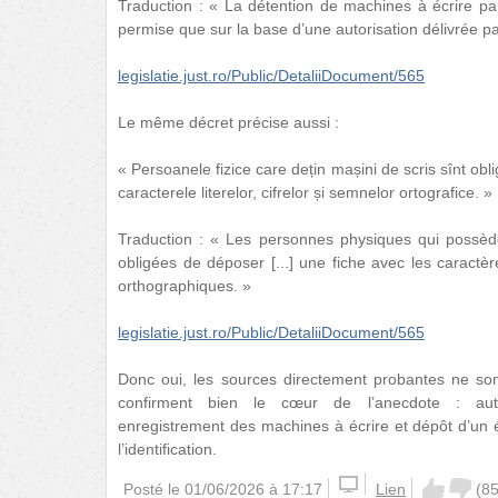
Traduction : « La détention de machines à écrire pa
permise que sur la base d’une autorisation délivrée par
legislatie.just.ro/Public/DetaliiDocument/565
Le même décret précise aussi :
« Persoanele fizice care dețin mașini de scris sînt obli
caracterele literelor, cifrelor și semnelor ortografice. »
Traduction : « Les personnes physiques qui possèd
obligées de déposer [...] une fiche avec les caractère
orthographiques. »
legislatie.just.ro/Public/DetaliiDocument/565
Donc oui, les sources directement probantes ne son
confirment bien le cœur de l’anecdote : autori
enregistrement des machines à écrire et dépôt d’un 
l’identification.
Posté le
01/06/2026 à 17:17
Lien
(
8