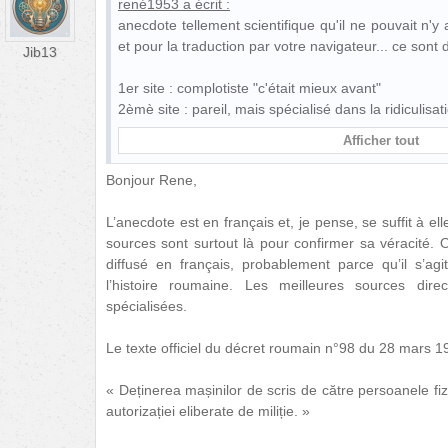
rené1953
a écrit :
anecdote tellement scientifique qu'il ne pouvait n'y 
et pour la traduction par votre navigateur... ce sont
Jib13
1er site : complotiste "c'était mieux avant"
2èmè site : pareil, mais spécialisé dans la ridiculisa
Afficher tout
Bonjour Rene,
L’anecdote est en français et, je pense, se suffit à e
sources sont surtout là pour confirmer sa véracité. 
diffusé en français, probablement parce qu’il s’agi
l’histoire roumaine. Les meilleures sources di
spécialisées.
Le texte officiel du décret roumain n°98 du 28 mars 1
« Deținerea mașinilor de scris de către persoanele f
autorizației eliberate de miliție. »