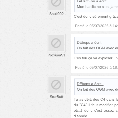
LePetitFou
a écrit :
Mon basilic ne s'est jama
Souil002
C'est donc sûrement grâce 
Posté le
05/07/2026 à 14
DEbops
a écrit :
On fait des OGM avec du 
Proxima51
T’es fou ça va exploser…:-
Posté le
05/07/2026 à 18
DEbops
a écrit :
On fait des OGM avec du 
SturBuff
Tu as déjà des C4 dans l
du "C4" il faut modifier 
etc..) donc c'est assez 
d'année.