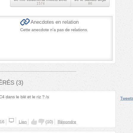
1574
86
Anecdotes en relation
Cette anecdote n'a pas de relations.
FÉRÉS
(
3
)
 dans le blé et le riz ? /s
Tweet
:16
Lien
(
10
)
Répondre