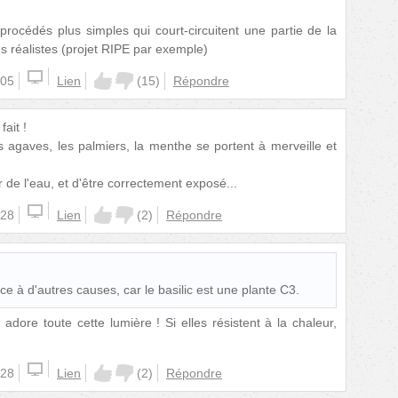
 procédés plus simples qui court-circuitent une partie de la
us réalistes (projet RIPE par exemple)
:05
Lien
(
15
)
Répondre
ait !
es agaves, les palmiers, la menthe se portent à merveille et
r de l'eau, et d'être correctement exposé...
:28
Lien
(
2
)
Répondre
e à d'autres causes, car le basilic est une plante C3.
dore toute cette lumière ! Si elles résistent à la chaleur,
:28
Lien
(
2
)
Répondre