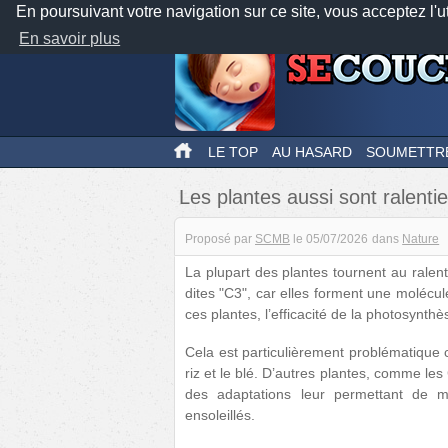
En poursuivant votre navigation sur ce site, vous acceptez l'u
En savoir plus
LE TOP
AU HASARD
SOUMETTR
Les plantes aussi sont ralentie
Proposé par
SCMB
le
05/07/2026
dans
Nature
La plupart des plantes tournent au ralent
dites "C3", car elles forment une molécu
ces plantes, l’efficacité de la photosynth
Cela est particulièrement problématique 
riz et le blé. D’autres plantes, comme l
des adaptations leur permettant de m
ensoleillés.