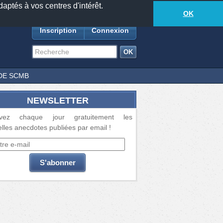
daptés à vos centres d'intérêt.
18881
anecdotes
-
527
lecteurs connectés
ds
OK
Inscription
Connexion
DE SCMB
NEWSLETTER
vez chaque jour gratuitement les
lles anecdotes publiées par email !