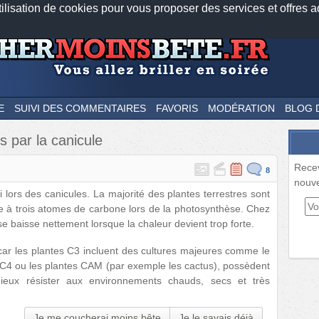
tilisation de cookies pour vous proposer des services et offres a
Nos applications mobiles
Newsletter
Facebook
Twitter
Fee
E
SUIVI DES COMMENTAIRES
FAVORIS
MODÉRATION
BLOG 
s par la canicule
Rece
8
nouve
i lors des canicules. La majorité des plantes terrestres sont
le à trois atomes de carbone lors de la photosynthèse. Chez
èse baisse nettement lorsque la chaleur devient trop forte.
car les plantes C3 incluent des cultures majeures comme le
es C4 ou les plantes CAM (par exemple les cactus), possèdent
ieux résister aux environnements chauds, secs et très
Je me coucherai moins bête
Je le savais déjà