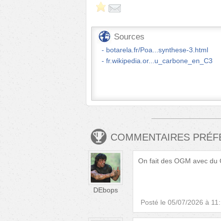
Sources
botarela.fr/Poa...synthese-3.html
fr.wikipedia.or...u_carbone_en_C3
COMMENTAIRES PRÉ
On fait des OGM avec du C4
DEbops
Posté le
05/07/2026 à 11