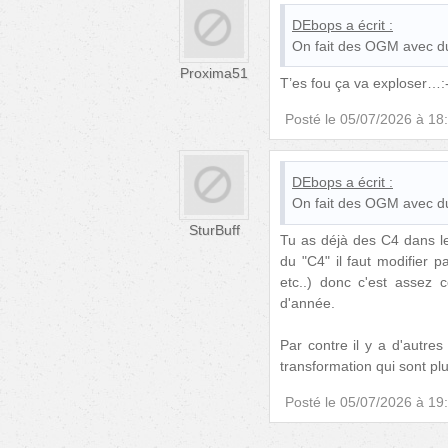
DEbops
a écrit :
On fait des OGM avec du 
Proxima51
T’es fou ça va exploser…:-
Posté le
05/07/2026 à 18
DEbops
a écrit :
On fait des OGM avec du 
SturBuff
Tu as déjà des C4 dans l
du "C4" il faut modifier 
etc..) donc c'est assez 
d'année.
Par contre il y a d'autres
transformation qui sont pl
Posté le
05/07/2026 à 19