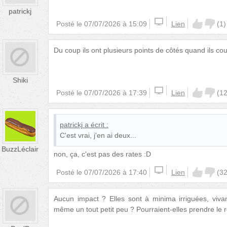
patrickj
Posté le
07/07/2026 à 15:09
Lien
(
1
)
Du coup ils ont plusieurs points de côtés quand ils co
Shiki
Posté le
07/07/2026 à 17:39
Lien
(
1
patrickj
a écrit :
C'est vrai, j'en ai deux...
BuzzLéclair
non, ça, c'est pas des rates :D
Posté le
07/07/2026 à 17:40
Lien
(
3
Aucun impact ? Elles sont à minima irriguées, vivan
même un tout petit peu ? Pourraient-elles prendre le rela