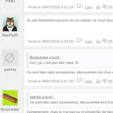
PoulD
Posté le
08/07/2026 à 01:14
Lien
(
3
)
Je vais finalement pouvoir me le cuisiner ce court-boui
MacFly35
Posté le
08/07/2026 à 03:02
Lien
(
9
)
BuzzLéclair
a écrit :
non, ça, c'est pas des rates :D
patrickj
Ce sont des rates accessoires, découvertes lors d'u
Posté le
08/07/2026 à 07:20
Lien
(
0
)
patrickj
a écrit :
Ce sont des rates accessoires, découvertes lors d
BuzzLéclair
Certainement, mais je n'ai pas pu m’empêcher de fai