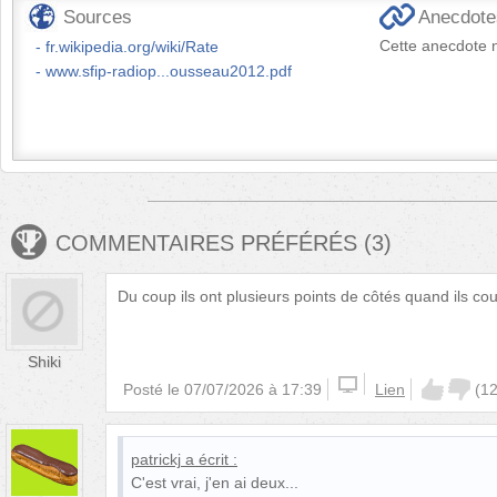
Sources
Anecdotes
Cette anecdote n
fr.wikipedia.org/wiki/Rate
www.sfip-radiop...ousseau2012.pdf
COMMENTAIRES PRÉFÉRÉS
(
3
)
Du coup ils ont plusieurs points de côtés quand ils co
Shiki
Posté le
07/07/2026 à 17:39
Lien
(
1
patrickj
a écrit :
C'est vrai, j'en ai deux...