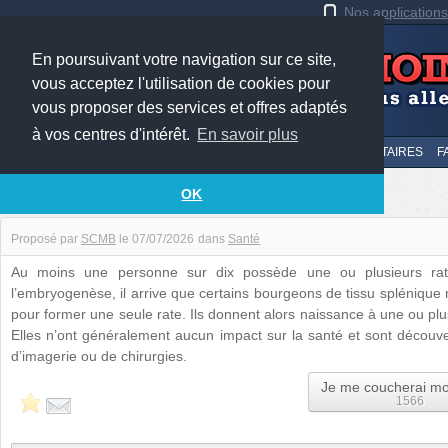
Nos application
En poursuivant votre navigation sur ce site,
vous acceptez l'utilisation de cookies pour
vous proposer des services et offres adaptés
à vos centres d'intérêt.
En savoir plus
LE TOP
AU HASARD
SOUMETTRE
SUIVI DES COMMENTAIRES
F
Vous avez peut-être une rate en plus
OK
Proposé par
SCMB
le
07/07/2026
dans
Santé
Au moins une personne sur dix possède une ou plusieurs rate
l’embryogenèse, il arrive que certains bourgeons de tissu spléniqu
pour former une seule rate. Ils donnent alors naissance à une ou plu
Elles n’ont généralement aucun impact sur la santé et sont découv
d’imagerie ou de chirurgies.
Je me coucherai mo
1566