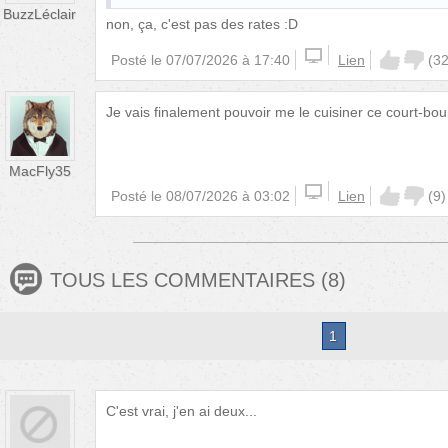
BuzzLéclair
non, ça, c'est pas des rates :D
Posté le
07/07/2026 à 17:40
Lien
(
3
Je vais finalement pouvoir me le cuisiner ce court-boui
MacFly35
Posté le
08/07/2026 à 03:02
Lien
(
9
)
TOUS LES COMMENTAIRES
(
8
)
1
C'est vrai, j'en ai deux...