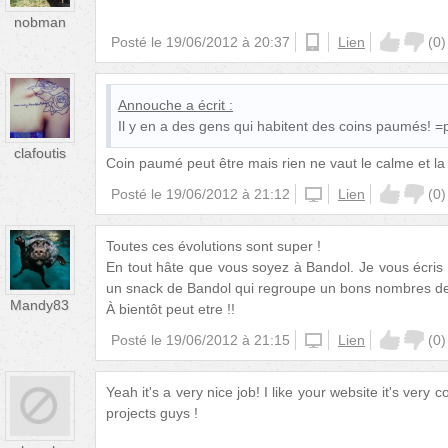
nobman
Posté le
19/06/2012 à 20:37
android
Lien
(
0
)
Annouche
a écrit :
Il y en a des gens qui habitent des coins paumés! =
clafoutis
Coin paumé peut être mais rien ne vaut le calme et la tr
Posté le
19/06/2012 à 21:12
iphone
Lien
(
0
)
Toutes ces évolutions sont super !
En tout hâte que vous soyez à Bandol. Je vous écri
un snack de Bandol qui regroupe un bons nombres de f
Mandy83
À bientôt peut etre !!
Posté le
19/06/2012 à 21:15
iphone
Lien
(
0
)
Yeah it's a very nice job! I like your website it's very c
projects guys !