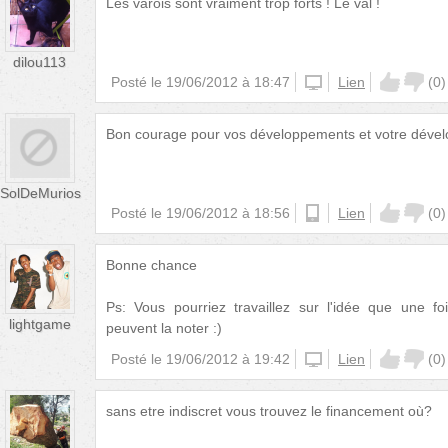
Les varois sont vraiment trop forts ! Le val !
dilou113
Posté le
19/06/2012 à 18:47
iphone
Lien
(
0
)
Bon courage pour vos développements et votre déve
SolDeMurios
Posté le
19/06/2012 à 18:56
android
Lien
(
0
)
Bonne chance
Ps: Vous pourriez travaillez sur l'idée que une fo
lightgame
peuvent la noter :)
Posté le
19/06/2012 à 19:42
iphone
Lien
(
0
)
sans etre indiscret vous trouvez le financement où?