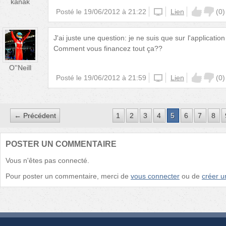
kanak
Posté le
19/06/2012 à 21:22
website
Lien
(
0
)
J'ai juste une question: je ne suis que sur l'applicatio
Comment vous financez tout ça??
O''Neill
Posté le
19/06/2012 à 21:59
iphone
Lien
(
0
)
← Précédent
1
2
3
4
5
6
7
8
POSTER UN COMMENTAIRE
Vous n'êtes pas connecté.
Pour poster un commentaire, merci de
vous connecter
ou de
créer 