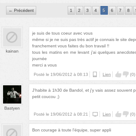
← Précédent
1
2
3
4
5
6
7
8
je suis de tous coeur avec vous
même si je ne suis pas très actif je connais le site de
franchement vous faites du bon travail !!
kainan
tous les matins en me levant j'ai quelques anecdote
journée
merci a vous
Posté le
19/06/2012 à 08:13
android
Lien
(
0
)
J'habite à 1h30 de Bandol, et j'y vais assez souvent p
petit coucou ;)
Bastyen
Posté le
19/06/2012 à 08:21
iphone
Lien
(
0
)
Bon courage à toute l'équipe, super appli