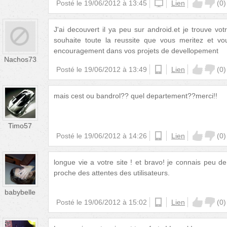
Posté le
19/06/2012 à 13:45
iphone
Lien
(
0
)
J'ai decouvert il ya peu sur android.et je trouve vot
souhaite toute la reussite que vous meritez et v
encouragement dans vos projets de devellopement
Nachos73
Posté le
19/06/2012 à 13:49
android
Lien
(
0
)
mais cest ou bandrol?? quel departement??merci!!
Timo57
Posté le
19/06/2012 à 14:26
android
Lien
(
0
)
longue vie a votre site ! et bravo! je connais peu de
proche des attentes des utilisateurs.
babybelle
Posté le
19/06/2012 à 15:02
android
Lien
(
0
)