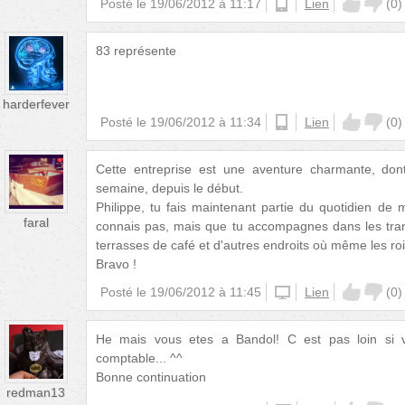
Posté le
19/06/2012 à 11:17
android
Lien
(
0
)
83 représente
harderfever
Posté le
19/06/2012 à 11:34
android
Lien
(
0
)
Cette entreprise est une aventure charmante, don
semaine, depuis le début.
Philippe, tu fais maintenant partie du quotidien de 
faral
connais pas, mais que tu accompagnes dans les trans
terrasses de café et d'autres endroits où même les roi
Bravo !
Posté le
19/06/2012 à 11:45
iphone
Lien
(
0
)
He mais vous etes a Bandol! C est pas loin si 
comptable... ^^
Bonne continuation
redman13