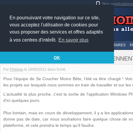
Nos application
En poursuivant votre navigation sur ce site,
vous acceptez l'utilisation de cookies pour
vous proposer des services et offres adaptés
à vos centres d'intérêt.
En savoir plus
LE TOP
AU HASARD
SOUMETTRE
SUIVI DES COMMENTAIRES
F
QUOI DE NEUF DANS LES MOIS QUI VIENNEN
OK
Par
Philippe
le
18/06/2012
dans
Scmb
Pour l'équipe de Se Coucher Moins Bête, l'été va être chargé ! Voic
les projets sur lesquels nous sommes en train de travailler et sur le
L'actualité la plus proche, c'est la sortie de l'application Windows P
d'ici quelques jours.
Plus lointain, mais en cours de développement, il y a les applications
donne pas de date, car nous souhaitons faire quelque chose de v
plateforme, et cela prendra le temps qu'il faudra.