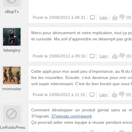
xBapTx
Posté le
19/06/2012 à 08:31
iphone
Lien
(
0
)
Merci pour dévouement et votre implication, tout ça p
et curiosité. Ma soif d'apprendre ne désempli pas grâ
fabetginy
Posté le
19/06/2012 à 09:16
iphone
Lien
(
0
)
Cette appli pour moi avait peu d'importance, au fil du
lire les nouvelles. Ensuite, c'est devenue pour moi
soit super interressant. C'est du bon boulot que vous f
momostar
Posté le
19/06/2012 à 11:15
iphone
Lien
(
0
)
Comment développer un produit génial sans se me
37signals.
37signals.com/rework
Ça pourrait aider votre équipe à réussir pendant enc
LeRoiduPneu