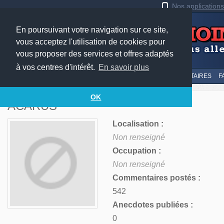
Nos application
En poursuivant votre navigation sur ce site,
vous acceptez l'utilisation de cookies pour
vous proposer des services et offres adaptés
à vos centres d'intérêt.
En savoir plus
LE TOP
AU HASARD
SOUMETTRE
SUIVI DES COMMENTAIRES
F
OK
ACARUS
Localisation :
Non renseigné
Occupation :
Non renseigné
Commentaires postés :
542
Anecdotes publiées :
0