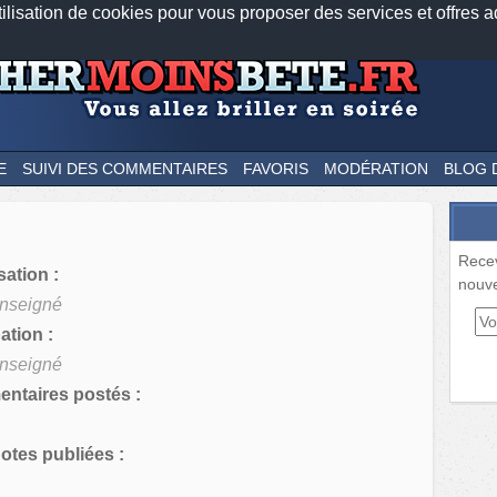
tilisation de cookies pour vous proposer des services et offres a
Nos applications mobiles
Newsletter
Facebook
Twitter
Fee
E
SUIVI DES COMMENTAIRES
FAVORIS
MODÉRATION
BLOG 
Rece
sation :
nouve
nseigné
tion :
nseigné
ntaires postés :
tes publiées :