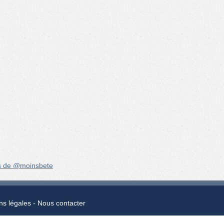
s de @moinsbete
ns légales
Nous contacter