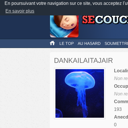
En poursuivant votre navigation sur ce site, vous acceptez l'u
En savoir plus
LE TOP
AU HASARD
SOUMETTR
DANKAILAITAJAIR
Locali
Non re
Occupa
Non re
Comme
193
Anecdo
0