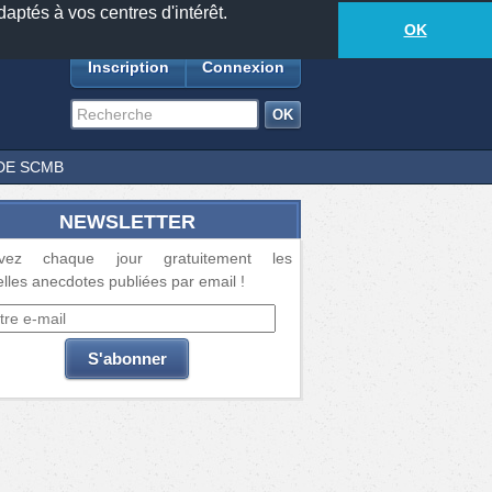
daptés à vos centres d'intérêt.
18881
anecdotes
-
441
lecteurs connectés
ds
OK
Inscription
Connexion
DE SCMB
NEWSLETTER
vez chaque jour gratuitement les
lles anecdotes publiées par email !