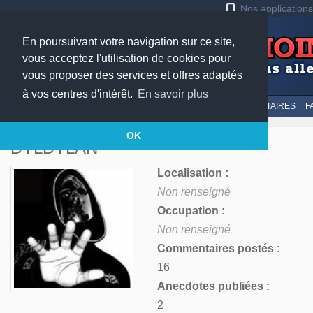
Nos application
En poursuivant votre navigation sur ce site,
vous acceptez l'utilisation de cookies pour
vous proposer des services et offres adaptés
à vos centres d'intérêt.
En savoir plus
LE TOP
AU HASARD
SOUMETTRE
SUIVI DES COMMENTAIRES
F
OK
DYLDYLAN
Localisation :
Non renseigné
Occupation :
Non renseigné
Commentaires postés :
16
Anecdotes publiées :
2