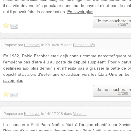
il est vite devenu très populaire dans tout le pays et n'eut pas de m
qui il pouvait faire la conversation.
En savoir plus
Je me coucherai 
43087
Proposé par
Haricovert
le
27/10/2015
dans
Personnalités
En 1982, Pablo Escobar était déjà connu comme narcotrafiquant p
l'empêcha pas d'être élu au poste de député suppléant. Pour y parveni
destinées aux plus démunis et n'hésita pas à graisser la patte de 
objectif était alors d'éviter une extradition vers les États-Unis en b
savoir plus
Je me coucherai 
27268
Proposé par
Haricovert
le
14/11/2018
dans
Musique
La chanson « Petit Papa Noël » était à l’origine chantée par Xavie
l’histoire d’un petit garçon demandant au Père Noël le retour de s