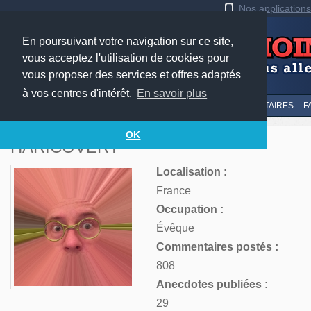
Nos application
En poursuivant votre navigation sur ce site,
vous acceptez l'utilisation de cookies pour
vous proposer des services et offres adaptés
à vos centres d'intérêt.
En savoir plus
LE TOP
AU HASARD
SOUMETTRE
SUIVI DES COMMENTAIRES
F
OK
HARICOVERT
Localisation :
France
Occupation :
Évêque
Commentaires postés :
808
Anecdotes publiées :
29