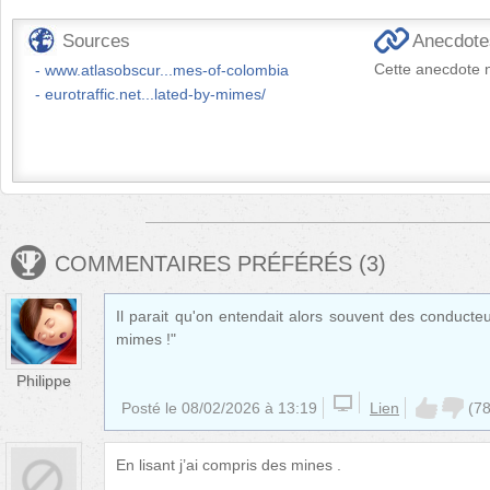
Sources
Anecdotes
Cette anecdote n
www.atlasobscur...mes-of-colombia
eurotraffic.net...lated-by-mimes/
COMMENTAIRES PRÉFÉRÉS
(
3
)
Il parait qu'on entendait alors souvent des conducteu
mimes !"
Philippe
Posté le
08/02/2026 à 13:19
Lien
(
7
En lisant j’ai compris des mines .