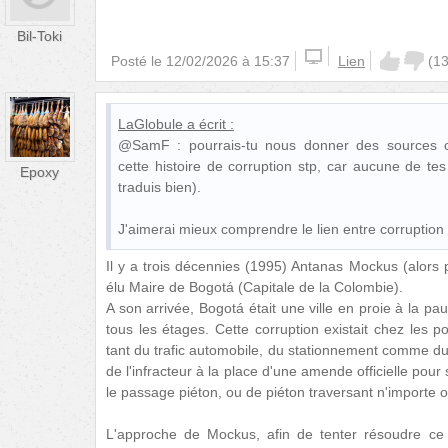
Bil-Toki
Posté le
12/02/2026 à 15:37
Lien
(
1
LaGlobule
a écrit :
@SamF : pourrais-tu nous donner des sources c
cette histoire de corruption stp, car aucune de tes
Epoxy
traduis bien).
J'aimerai mieux comprendre le lien entre corruption e
Il y a trois décennies (1995) Antanas Mockus (alors 
élu Maire de Bogotá (Capitale de la Colombie).
A son arrivée, Bogotá était une ville en proie à la pau
tous les étages. Cette corruption existait chez les po
tant du trafic automobile, du stationnement comme du tra
de l'infracteur à la place d'une amende officielle pour
le passage piéton, ou de piéton traversant n'importe o
L'approche de Mockus, afin de tenter résoudre ce "f