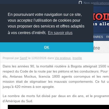
Nos application
En poursuivant votre navigation sur ce site,
vous acceptez l'utilisation de cookies pour
vous proposer des services et offres adaptés
à vos centres d'intérêt.
En savoir plus
LE TOP
AU HASARD
SOUMETTRE
SUIVI DES COMMENTAIRES
F
Des mimes pour diminuer la mortalité routière
OK
Proposé par
SamF
le
12/02/2026
dans
Vie pratique
Insolite
Dans les années 90, la mortalité routière à Bogota atteignait 1500 
respect du Code de la route par les piétons et les conducteurs. Pour
élu, Antanas Mockus, licencia 1800 agents corrompus et les rem
mission était de stigmatiser les mauvais comportements. Ce fut 
jusqu’à 420 mimes à son apogée.
Le nombre de morts fut divisé par deux en dix ans, et le programme
d’Amérique du Sud.