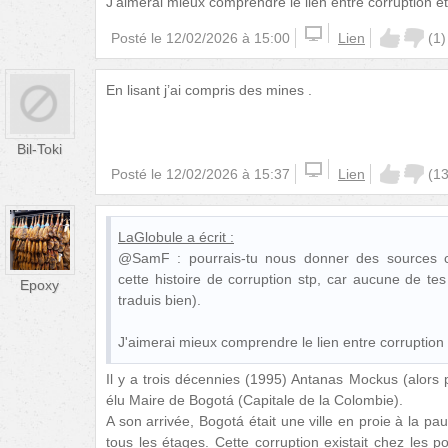
J'aimerai mieux comprendre le lien entre corruption et 
Posté le
12/02/2026 à 15:00
Lien
(
1
)
En lisant j’ai compris des mines .
Bil-Toki
Posté le
12/02/2026 à 15:37
Lien
(
1
LaGlobule
a écrit :
@SamF : pourrais-tu nous donner des sources c
cette histoire de corruption stp, car aucune de tes
Epoxy
traduis bien).
J'aimerai mieux comprendre le lien entre corruption e
Il y a trois décennies (1995) Antanas Mockus (alors 
élu Maire de Bogotá (Capitale de la Colombie).
A son arrivée, Bogotá était une ville en proie à la pau
tous les étages. Cette corruption existait chez les po