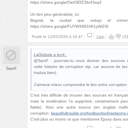
https://share.google/Oerf3EfZ3ilv4Ssq3
Un lien plus généraliste, ici:
Bogotá, la ciudad que redujo el crim
https://share.google/FUYWX481hK1yWiZt9
Posté le
12/02/2026 à 16:47
Lien
(
3
LaGlobule
a écrit :
@SamF : pourrais-tu nous donner des sources c
cette histoire de corruption stp, car aucune de tes
SamF
traduis bien).
J'aimerai mieux comprendre le lien entre corruption e
C'est très difficile de trouver des sources en frança
mais la modération l'a supprimé, certainement parc
fiable). Voici une autre source (en anglais mal
corruption:
beautifultrouble.org/toolbox/tool/replacin
C'est plus ou moins ce que mentionne Epoxy dans s