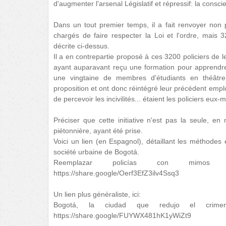
d'augmenter l'arsenal Législatif et répressif: la consci
Dans un tout premier temps, il a fait renvoyer non p
chargés de faire respecter la Loi et l'ordre, mais 3
décrite ci-dessus.
Il a en contrepartie proposé à ces 3200 policiers de l
ayant auparavant reçu une formation pour apprendre
une vingtaine de membres d'étudiants en théâtre.
proposition et ont donc réintégré leur précédent emploi
de percevoir les incivilités... étaient les policiers eux
Préciser que cette initiative n'est pas la seule, en
piétonnière, ayant été prise.
Voici un lien (en Espagnol), détaillant les méthodes 
société urbaine de Bogotá.
Reemplazar policías con mimos 
https://share.google/Oerf3EfZ3ilv4Ssq3
Un lien plus généraliste, ici:
Bogotá, la ciudad que redujo el crim
https://share.google/FUYWX481hK1yWiZt9