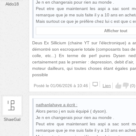
Je n en changerais pour rien au monde .
Aldo18
Peut etre que maintenant les aspi a sac sont me
remarque que je me suis faite il y a 10 ans en ache
Mais surtout ce que je préfère chez lui c est que c 
Afficher tout
Deus Ex Sillicium (chaine YT sur l'électronique) a 
démontré son escroquerie totale (composants bas de
colle, etc...) En terme de perf pures Dysen ned
certainement pas le premier : depression, debit d'air,
moteur dailleurs, qui toutes choses étant égales par a
possible
Posté le
01/06/2026 à 10:46
Lien
(
0
)
nathanlahaye
a écrit :
Alors perso j en suis équipé ( dyson).
Je n en changerais pour rien au monde .
ShaeGal
Peut etre que maintenant les aspi a sac sont me
remarque que je me suis faite il y a 10 ans en ache