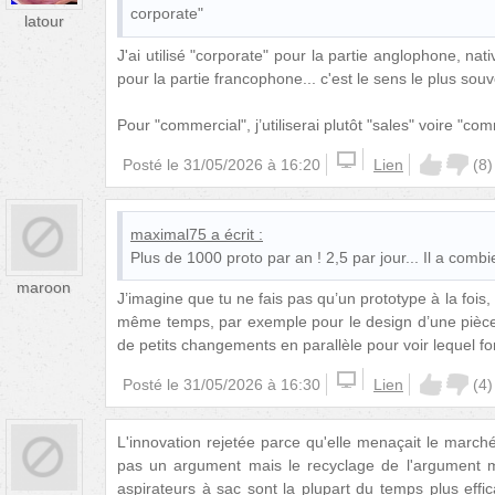
corporate"
latour
J'ai utilisé "corporate" pour la partie anglophone, nati
pour la partie francophone... c'est le sens le plus sou
Pour "commercial", j’utiliserai plutôt "sales" voire "co
Posté le
31/05/2026 à 16:20
Lien
(
8
)
maximal75
a écrit :
Plus de 1000 proto par an ! 2,5 par jour... Il a co
maroon
J’imagine que tu ne fais pas qu’un prototype à la fois,
même temps, par exemple pour le design d’une pièce,
de petits changements en parallèle pour voir lequel fo
Posté le
31/05/2026 à 16:30
Lien
(
4
)
L'innovation rejetée parce qu'elle menaçait le marc
pas un argument mais le recyclage de l'argument m
aspirateurs à sac sont la plupart du temps plus eff