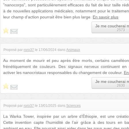
"nanocorps", sont particulièrement efficaces du fait de leur taille ré
à de nouvelles applications médicales, notamment pour le traitemen
leur champ d'action pourrait être bien plus large.
En savoir plus
Je me coucherai 
2573
Proposé par
roro37
le
17/06/2024
dans
Animaux
Au moment de mourir et peu après être morts, certains caméléo
frénétiquement de couleurs. Des signaux nerveux continuent en e
activer les nanocristaux responsables du changement de couleur.
En
Je me coucherai 
2630
Proposé par
roro37
le
13/01/2025
dans
Sciences
La Warka Tower, inspirée par un arbre d’Éthiopie, est une création 
Cette invention capte l’humidité de l’air grâce à des tours en ba
ambiant en eau. Elle pourrait ainsi aider dans les pays avec des pro