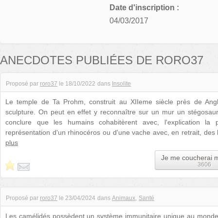
Date d'inscription :
04/03/2017
ANECDOTES PUBLIÉES DE RORO37
Proposé par
roro37
le
18/10/2022
dans
Insolite
Le temple de Ta Prohm, construit au XIIeme siècle près de Ang
sculpture. On peut en effet y reconnaître sur un mur un stégosaure.
conclure que les humains cohabitèrent avec, l'explication la 
représentation d'un rhinocéros ou d'une vache avec, en retrait, de
plus
Je me coucherai 
3606
Proposé par
roro37
le
23/04/2024
dans
Animaux
Santé
Les camélidés possèdent un système immunitaire unique au monde.