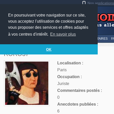
Nos application
En poursuivant votre navigation sur ce site,
vous acceptez l'utilisation de cookies pour
vous proposer des services et offres adaptés
à vos centres d'intérêt.
En savoir plus
LE TOP
AU HASARD
SOUMETTRE
SUIVI DES COMMENTAIRES
F
OK
RORO37
Localisation :
Paris
Occupation :
Juriste
Commentaires postés :
0
Anecdotes publiées :
6