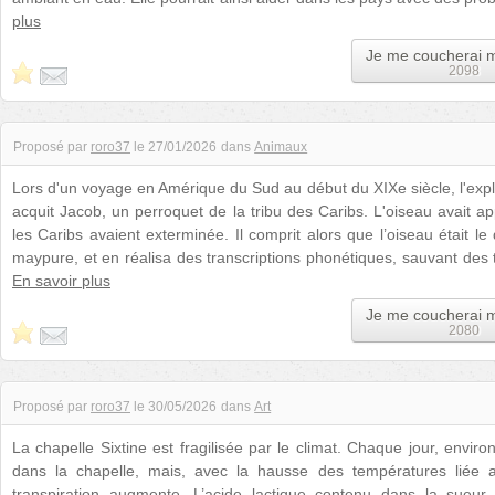
plus
Je me coucherai 
2098
Proposé par
roro37
le
27/01/2026
dans
Animaux
Lors d'un voyage en Amérique du Sud au début du XIXe siècle, l'exp
acquit Jacob, un perroquet de la tribu des Caribs. L'oiseau avait a
les Caribs avaient exterminée. Il comprit alors que l’oiseau était le
maypure, et en réalisa des transcriptions phonétiques, sauvant des 
En savoir plus
Je me coucherai 
2080
Proposé par
roro37
le
30/05/2026
dans
Art
La chapelle Sixtine est fragilisée par le climat. Chaque jour, envi
dans la chapelle, mais, avec la hausse des températures liée 
transpiration augmente. L’acide lactique contenu dans la sueur