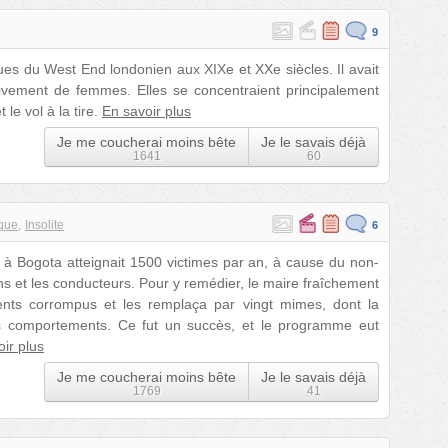
9
es du West End londonien aux XIXe et XXe siècles. Il avait
sivement de femmes. Elles se concentraient principalement
 le vol à la tire.
En savoir plus
Je me coucherai moins bête
Je le savais déjà
1641
60
ique
Insolite
6
e à Bogota atteignait 1500 victimes par an, à cause du non-
ns et les conducteurs. Pour y remédier, le maire fraîchement
ents corrompus et les remplaça par vingt mimes, dont la
is comportements. Ce fut un succès, et le programme eut
ir plus
Je me coucherai moins bête
Je le savais déjà
1769
41