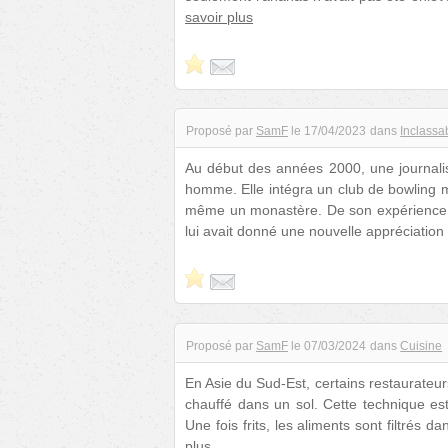
savoir plus
Proposé par
SamF
le
17/04/2023
dans
Inclassa
Au début des années 2000, une journali
homme. Elle intégra un club de bowling m
même un monastère. De son expérience, el
lui avait donné une nouvelle appréciatio
Proposé par
SamF
le
07/03/2024
dans
Cuisine
En Asie du Sud-Est, certains restaurateu
chauffé dans un sol. Cette technique est 
Une fois frits, les aliments sont filtrés 
plus