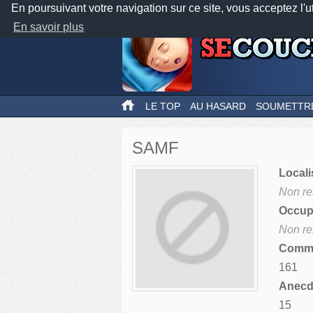
En poursuivant votre navigation sur ce site, vous acceptez l'u
En savoir plus
LE TOP
AU HASARD
SOUMETTR
SAMF
Locali
Non re
Occupa
Non re
Comme
161
Anecdo
15