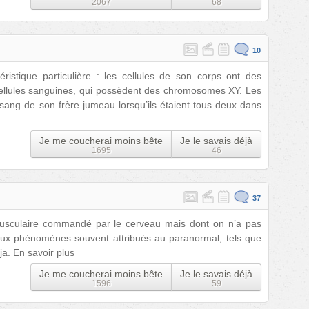
2067
68
10
istique particulière : les cellules de son corps ont des
ellules sanguines, qui possèdent des chromosomes XY. Les
sang de son frère jumeau lorsqu’ils étaient tous deux dans
Je me coucherai moins bête
Je le savais déjà
1695
46
37
usculaire commandé par le cerveau mais dont on n’a pas
reux phénomènes souvent attribués au paranormal, tels que
ija.
En savoir plus
Je me coucherai moins bête
Je le savais déjà
1596
59