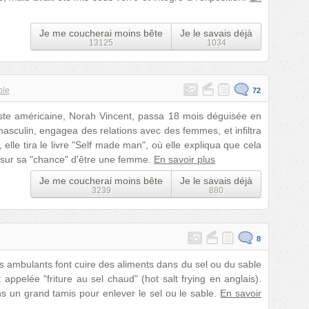
Je me coucherai moins bête
Je le savais déjà
13125
1034
ble
72
ste américaine, Norah Vincent, passa 18 mois déguisée en
asculin, engagea des relations avec des femmes, et infiltra
le tira le livre "Self made man", où elle expliqua que cela
n sur sa "chance" d'être une femme.
En savoir plus
Je me coucherai moins bête
Je le savais déjà
3239
880
8
rs ambulants font cuire des aliments dans du sel ou du sable
appelée "friture au sel chaud" (hot salt frying en anglais).
dans un grand tamis pour enlever le sel ou le sable.
En savoir