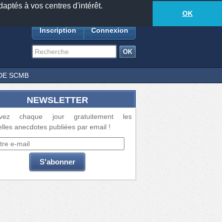
daptés à vos centres d'intérêt.
18873
anecdotes
-
648
lecteurs connectés
ds
OK
Inscription
Connexion
DE SCMB
NEWSLETTER
vez chaque jour gratuitement les
lles anecdotes publiées par email !