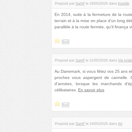
Proposé par
SamF
le
26/05/2026
dans
Insolite
En 2014, suite à la fermeture de la rou
terrain et à la mise en place d'un long dé
parallèle à la route fermée, qu'il finança
Proposé par
SamF
le
31/05/2026
dans
Vie prat
Au Danemark, si vous fêtez vos 25 ans et 
proches vous aspergent de cannelle. C
d'années, lorsque les marchands d'é
célibataires.
En savoir plus
Proposé par
SamF
le
24/05/2026
dans
Art