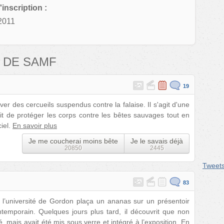
'inscription :
2011
 DE SAMF
19
er des cercueils suspendus contre la falaise. Il s'agit d'une
erait de protéger les corps contre les bêtes sauvages tout en
iel.
En savoir plus
Je me coucherai moins bête
Je le savais déjà
20850
2445
Tweet
83
l’université de Gordon plaça un ananas sur un présentoir
ntemporain. Quelques jours plus tard, il découvrit que non
, mais avait été mis sous verre et intégré à l’exposition.
En