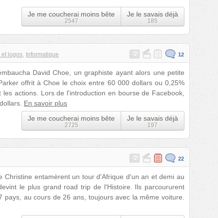
Je me coucherai moins bête
Je le savais déjà
2547
185
et logos
Informatique
12
mbaucha David Choe, un graphiste ayant alors une petite
Parker offrit à Choe le choix entre 60 000 dollars ou 0,25%
it les actions. Lors de l'introduction en bourse de Facebook,
 dollars.
En savoir plus
Je me coucherai moins bête
Je le savais déjà
2725
197
22
 Christine entamèrent un tour d'Afrique d'un an et demi au
int le plus grand road trip de l'Histoire. Ils parcoururent
 pays, au cours de 26 ans, toujours avec la même voiture.