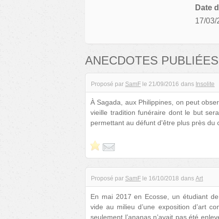
Date d
17/03/
ANECDOTES PUBLIÉES
Proposé par
SamF
le
21/09/2016
dans
Insolite
À Sagada, aux Philippines, on peut observ
vieille tradition funéraire dont le but s
permettant au défunt d'être plus près du c
Proposé par
SamF
le
16/10/2018
dans
Art
En mai 2017 en Ecosse, un étudiant de 
vide au milieu d’une exposition d’art co
seulement l’ananas n’avait pas été enlevé