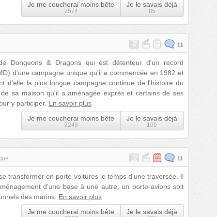
Je me coucherai moins bête
Je le savais déjà
2574
85
11
de Dongeons & Dragons qui est détenteur d'un record
on (MD) d'une campagne unique qu'il a commencée en 1982 et
nt d'elle la plus longue campagne continue de l'histoire du
l de sa maison qu'il a aménagée exprès et certains de ses
our y participer.
En savoir plus
Je me coucherai moins bête
Je le savais déjà
2243
109
ique
11
se transformer en porte-voitures le temps d’une traversée. Il
déménagement d’une base à une autre, un porte-avions soit
rsonnels des marins.
En savoir plus
Je me coucherai moins bête
Je le savais déjà