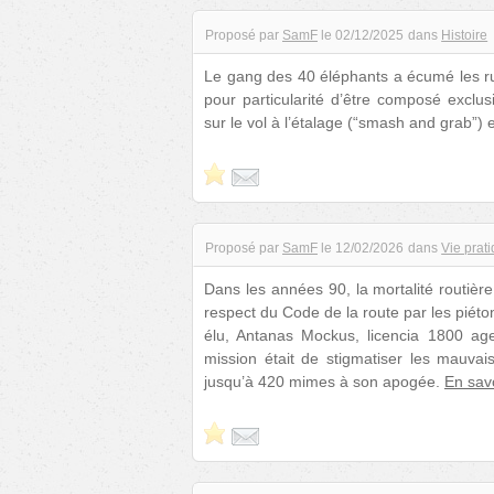
Proposé par
SamF
le
02/12/2025
dans
Histoire
Le gang des 40 éléphants a écumé les ru
pour particularité d’être composé exclu
sur le vol à l’étalage (“smash and grab”) et
Proposé par
SamF
le
12/02/2026
dans
Vie prat
Dans les années 90, la mortalité routièr
respect du Code de la route par les piéto
élu, Antanas Mockus, licencia 1800 ag
mission était de stigmatiser les mauva
jusqu’à 420 mimes à son apogée.
En savo