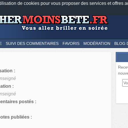
tilisation de cookies pour vous proposer des services et offres a
Nos applications mobiles
Newsletter
Facebook
Twitter
Fee
E
SUIVI DES COMMENTAIRES
FAVORIS
MODÉRATION
BLOG 
Rece
sation :
nouve
nseigné
tion :
nseigné
ntaires postés :
tes publiées :