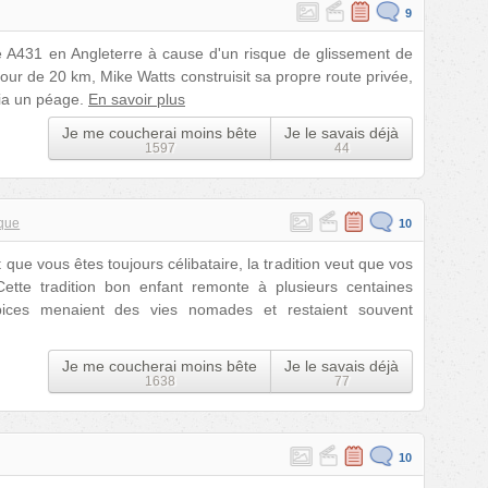
9
te A431 en Angleterre à cause d'un risque de glissement de
tour de 20 km, Mike Watts construisit sa propre route privée,
 via un péage.
En savoir plus
Je me coucherai moins bête
Je le savais déjà
1597
44
ique
10
que vous êtes toujours célibataire, la tradition veut que vos
ette tradition bon enfant remonte à plusieurs centaines
pices menaient des vies nomades et restaient souvent
Je me coucherai moins bête
Je le savais déjà
1638
77
10